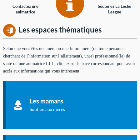
Contactez une
Soutenez La Leche
animatrice
League
Les espaces thématiques
Selon que vous êtes une mère ou une future mère (ou toute personne
cherchant de l’information sur l’allaitement), un(e) professionnel(le) de
santé ou une animatrice LLL, cliquez sur le pavé correspondant pour avoir
accès aux informations qui vous intéressent.
Soutien aux mères
Informations sur l'allaitement et le maternage, pour vous aider
Les mamans
à allaiter et vous informer : toutes les rubriques qui
concernent l'allaitement.
Soutien aux mères