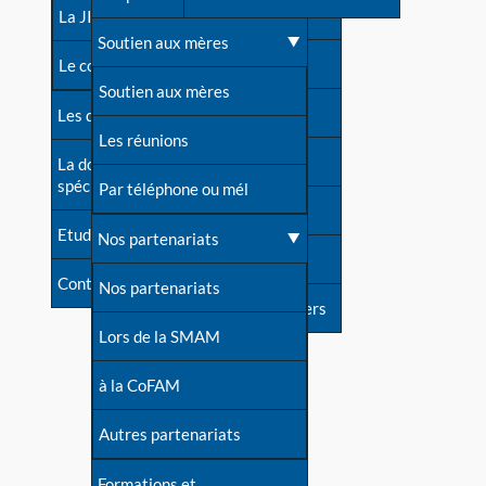
contacts
La JIA
Une difficulté d'allaitement ?
Soutien aux mères
Contact presse
Le congrès
Cas particuliers
Soutien aux mères
Dossier de presse
Les dossiers de l'allaitement
Mythes et vérités
Les réunions
Soutenir LLL
La documentation
spécialisée
Devenir animatrice ?
Par téléphone ou mél
Livre d'or
Etudes récentes
Une question sur le site
Nos partenariats
Forum
Contact
Nos partenariats
S'inscrire à nos newsletters
Lors de la SMAM
à la CoFAM
Autres partenariats
Formations et