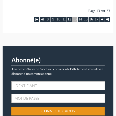
Page 13 sur 33
8
9
10
11
12
13
14
15
16
17
Abonné(e)
Afin de bénéficier de l’accès aux dossiers de l’allaitement, vous devez
disposer d’un compte abonné.
CONNECTEZ-VOUS