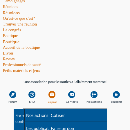
Témoignages
Réunions
Réunions
Qu'est-ce que c'est?
Trouver une réunion
Le congrès
Boutique
Boutique
Accueil de la boutique
Livres
Revues
Professionnels de santé
Petits matériels et jeux
Une association pour le soutien à l’allaitement maternel
Forum
FAQ
Contacts
Nos actions
Soutenir
Les pros
Avant la naissance
Nos actions
Besoin d'aide?
Cotiser
Formations et
conférences
Les débuts
Les publications
Répertoire de tous les
Faire un don