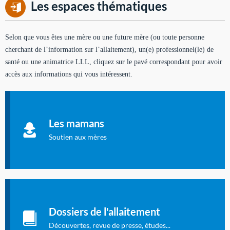
Les espaces thématiques
Selon que vous êtes une mère ou une future mère (ou toute personne
cherchant de l’information sur l’allaitement), un(e) professionnel(le) de
santé ou une animatrice LLL, cliquez sur le pavé correspondant pour avoir
accès aux informations qui vous intéressent.
Soutien aux mères
Informations sur l'allaitement et le maternage, pour vous aider
Les mamans
à allaiter et vous informer : toutes les rubriques qui
concernent l'allaitement.
Soutien aux mères
Les dossiers de l'allaitement
Publication en langue française qui fait le point sur les
Dossiers de l'allaitement
dernières études sur l'allaitement publiées dans la presse
internationale.
Découvertes, revue de presse, études...