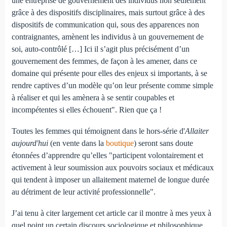
une entreprise de gouvernement des individus non seulement
grâce à des dispositifs disciplinaires, mais surtout grâce à des
dispositifs de communication qui, sous des apparences non
contraignantes, amènent les individus à un gouvernement de
soi, auto-contrôlé […] Ici il s’agit plus précisément d’un
gouvernement des femmes, de façon à les amener, dans ce
domaine qui présente pour elles des enjeux si importants, à se
rendre captives d’un modèle qu’on leur présente comme simple
à réaliser et qui les amènera à se sentir coupables et
incompétentes si elles échouent". Rien que ça !
Toutes les femmes qui témoignent dans le hors-série d'
Allaiter
aujourd'hui
(en vente dans la
boutique
) seront sans doute
étonnées d’apprendre qu’elles "participent volontairement et
activement à leur soumission aux pouvoirs sociaux et médicaux
qui tendent à imposer un allaitement maternel de longue durée
au détriment de leur activité professionnelle".
J’ai tenu à citer largement cet article car il montre à mes yeux à
quel point un certain discours sociologique et philosophique