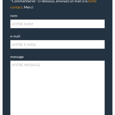
"Commentaires" ci-dessous, envoyez un mail à la
boîte
contact
. Merci
nom
e-mail
message