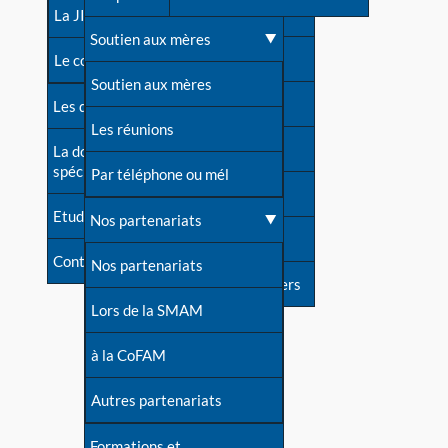
contacts
La JIA
Une difficulté d'allaitement ?
Soutien aux mères
Contact presse
Le congrès
Cas particuliers
Soutien aux mères
Dossier de presse
Les dossiers de l'allaitement
Mythes et vérités
Les réunions
Soutenir LLL
La documentation
spécialisée
Devenir animatrice ?
Par téléphone ou mél
Livre d'or
Etudes récentes
Une question sur le site
Nos partenariats
Forum
Contact
Nos partenariats
S'inscrire à nos newsletters
Lors de la SMAM
à la CoFAM
Autres partenariats
Formations et