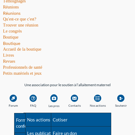
Témoignages
Réunions
Réunions
Qu'est-ce que c'est?
Trouver une réunion
Le congrès
Boutique
Boutique
Accueil de la boutique
Livres
Revues
Professionnels de santé
Petits matériels et jeux
Une association pour le soutien à l’allaitement maternel
Forum
FAQ
Contacts
Nos actions
Soutenir
Les pros
Avant la naissance
Nos actions
Besoin d'aide?
Cotiser
Formations et
conférences
Les débuts
Les publications
Répertoire de tous les
Faire un don