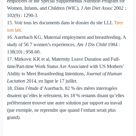
employees of the Special Supplemental Nutrition Program for
Women, Infants, and Children (WIC),
J Am Diet Assoc
2002 ;
102(9) : 1290-3.
15. Voir tous les documents dans le dossier du site LLL
Tirer
son lait
.
16. Auerbach KG, Maternal employment and breastfeeding. A
study of 56 7 women’s experiences,
Am J Dis Child
1984 :
138(10) ; 958-60.
17. Mirkovic KR et al, Maternity Leave Duration and Full-
time/Part-time Work Status Are Associated with US Mothers’
Ability to Meet Breastfeeding Intentions,
Journal of Human
Lactation
2014, en ligne le 17 juillet.
18. Dans l’étude d’Auerbach, 82 % des mères interrogées
disaient qu’elles le referaient, les 18 % restants disant qu’elles
préfèreraient trouver une autre solution par rapport au travail
(par exemple, ne reprendre que quand l’enfant serait plus
grand).