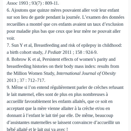
Assoc
1993 ; 93(7) : 809-11.
6. Ajoutons que quinze mères pouvaient aller voir leur enfant
sur son lieu de garde pendant la journée. L’examen des données
recueillies a montré que ces enfants avaient un taux d’exclusion
pour maladie plus bas que ceux que leur mère ne pouvait aller
voir.
7. Sun Y et al, Breastfeeding and risk of epilepsy in childhood:
a birth cohort study,
J Pediatr
2011 ; 158 : 924-9.
8. Bobrow K et al, Persistent effects of women’s parity and
breastfeeding histories on their body mass index: results from
the Million Women Study,
International Journal of Obesity
2013 ; 37 : 712–717.
9. Même si l’on entend régulièrement parler de crèches refusant
le lait maternel, elles sont de plus en plus nombreuses à
accueillir favorablement les enfants allaités, que ce soit en
acceptant que la mère vienne allaiter à la crèche et/ou en
donnant à l’enfant le lait tiré par elle. De même, beaucoup
d’assistantes maternelles se laissent convaincre d’accueillir un
bébé allaité et le lait qui va avec !