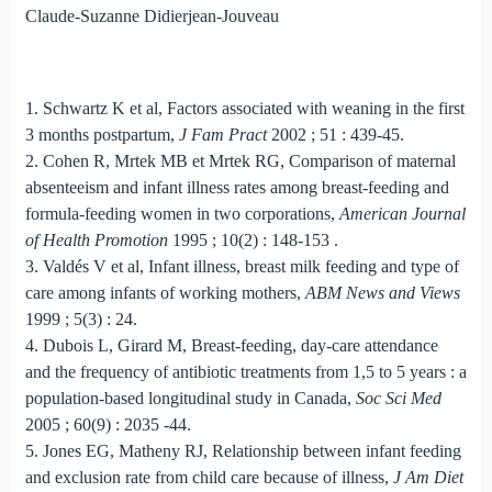
Claude-Suzanne Didierjean-Jouveau
1. Schwartz K et al, Factors associated with weaning in the first
3 months postpartum,
J Fam Pract
2002 ; 51 : 439-45.
2. Cohen R, Mrtek MB et Mrtek RG, Comparison of maternal
absenteeism and infant illness rates among breast-feeding and
formula-feeding women in two corporations,
American Journal
of Health Promotion
1995 ; 10(2) : 148-153 .
3. Valdés V et al, Infant illness, breast milk feeding and type of
care among infants of working mothers,
ABM News and Views
1999 ; 5(3) : 24.
4. Dubois L, Girard M, Breast-feeding, day-care attendance
and the frequency of antibiotic treatments from 1,5 to 5 years : a
population-based longitudinal study in Canada,
Soc Sci Med
2005 ; 60(9) : 2035 -44.
5. Jones EG, Matheny RJ, Relationship between infant feeding
and exclusion rate from child care because of illness,
J Am Diet