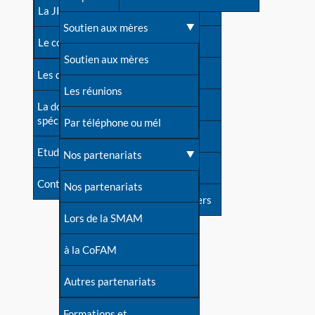
contacts
La JIA
Une difficulté d'allaitement ?
Soutien aux mères
Contact presse
Le congrès
Cas particuliers
Soutien aux mères
Dossier de presse
Les dossiers de l'allaitement
Mythes et vérités
Les réunions
Soutenir LLL
La documentation
spécialisée
Devenir animatrice ?
Par téléphone ou mél
Livre d'or
Etudes récentes
Une question sur le site
Nos partenariats
Forum
Contact
Nos partenariats
S'inscrire à nos newsletters
Lors de la SMAM
à la CoFAM
Autres partenariats
Formations et