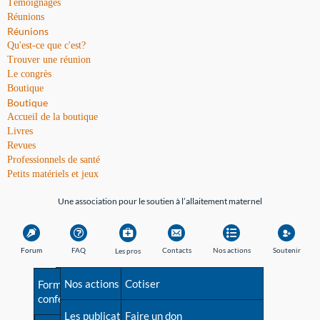
Témoignages
Réunions
Réunions
Qu'est-ce que c'est?
Trouver une réunion
Le congrès
Boutique
Boutique
Accueil de la boutique
Livres
Revues
Professionnels de santé
Petits matériels et jeux
Une association pour le soutien à l’allaitement maternel
Forum
FAQ
Contacts
Nos actions
Soutenir
Les pros
Avant la naissance
Nos actions
Besoin d'aide?
Cotiser
Formations et
conférences
Les débuts
Les publications
Répertoire de tous les
Faire un don