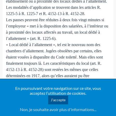
établissement ou à proximité des locaux dédiés à l’allaitement.
Les modalités d’application se trouvent dans les articles R.
1225-5 à R. 1225-7 et R. 4152-13 à R. 4152-28.
Les pauses peuvent être réduites à deux fois vingt minutes si
l’employeur « met à la disposition des salariées, à l’intérieur ou
à proximité des locaux affectés au travail, un local dédié à
l’allaitement » (art. R. 1225-6).
« Local dédié à l’allaitement », tel est le nouveau nom des
chambres d’allaitement. Jugées obsolètes par certains, elles
étaient vouées à disparaître du Code toiletté. Mais elles sont
finalement toujours là. Les caractéristiques du local (art. R.
4152-13 à R. 4152-28) sont restées les mêmes que celles
déterminées en 1917, alors qu’elles auraient pu être
modernisées. Par exemple, si la femme doit y tirer son lait, il
En poursuivant votre navigation sur ce site, vous
serait bon qu’il dispose d’une prise électrique et d’un
acceptez l’utilisation de cookies.
réfrigérateur...
J'accepte
Ajoutons que contrairement à la jurisprudence française en
vigueur, la convention 183 de l’OIT, adoptée en 2000 (votée
Non, je souhaite avoir plus d'informations...
alors par la France, mais toujours pas ratifiée), dit que « les