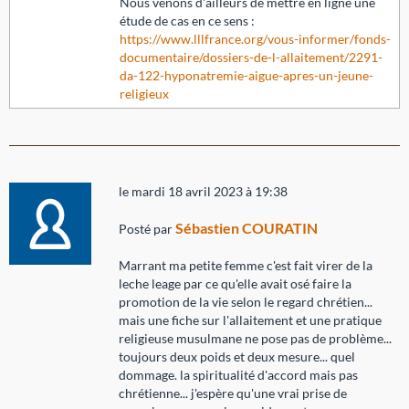
Nous venons d'ailleurs de mettre en ligne une
étude de cas en ce sens :
https://www.lllfrance.org/vous-informer/fonds-
documentaire/dossiers-de-l-allaitement/2291-
da-122-hyponatremie-aigue-apres-un-jeune-
religieux
le mardi 18 avril 2023 à 19:38
Sébastien COURATIN
Posté par
Marrant ma petite femme c'est fait virer de la
leche leage par ce qu'elle avait osé faire la
promotion de la vie selon le regard chrétien...
mais une fiche sur l'allaitement et une pratique
religieuse musulmane ne pose pas de problème...
toujours deux poids et deux mesure... quel
dommage. la spiritualité d'accord mais pas
chrétienne... j'espère qu'une vrai prise de