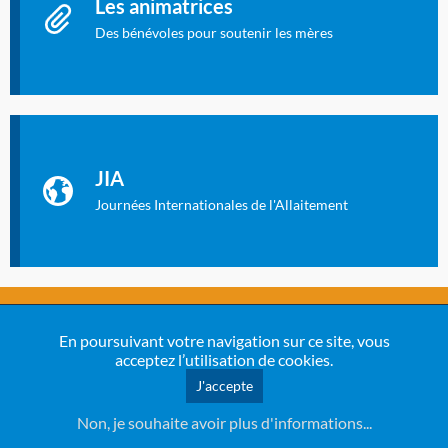
Les animatrices
Des bénévoles pour soutenir les mères
Identifiant oublié ?
Mot de passe oublié ?
Les Journées Internationales de l'Allaitement
La Cité des Sciences et de l’Industrie a accueilli en novembre
JIA
2019 la 11e Journée Internationale de l’Allaitement, un
évènement exceptionnel organisé par LLL France.
Journées Internationales de l'Allaitement
Une animatrice bénévole près de chez vous ?
Coordonnées de
En poursuivant votre navigation sur ce site, vous
l’animatrice la plus proche de chez vous
acceptez l’utilisation de cookies.
J'accepte
Coordonnées et dates de réunions
Non, je souhaite avoir plus d'informations...