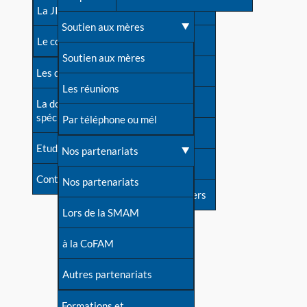
contacts
La JIA
Une difficulté d'allaitement ?
Soutien aux mères
Contact presse
Le congrès
Cas particuliers
Soutien aux mères
Dossier de presse
Les dossiers de l'allaitement
Mythes et vérités
Les réunions
Soutenir LLL
La documentation
spécialisée
Devenir animatrice ?
Par téléphone ou mél
Livre d'or
Etudes récentes
Une question sur le site
Nos partenariats
Forum
Contact
Nos partenariats
S'inscrire à nos newsletters
Lors de la SMAM
à la CoFAM
Autres partenariats
Formations et