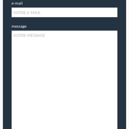
e-mail
message