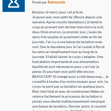
Raimunda
Posté par
Bonjour et merci pour cet article.
Je jeune avec mon petit de 18mois depuis une
semaine. Après moults hésitations j'ai tenté le
coup en prenant soin de bien bien boire la nuit,
deux litres environ. Le premier jour, j'avais les
seins très souples et quasiment vidés en fin de
journée. J'ai cru à une baisse de lactation mais
non! Des le deuxième jour le l'ai coulait à flot et
les seins se remplissaient tout au long de la
journée. Il fallait laisser le corps s'adapter. Une
hydratation importante et une alimentation
équilibrée sont nécessaires pour y arriver je
pense. Et pourtant mon petit tête encore
BEAUCOUP! Et mangé aussi a côté beaucoup.... Je
conseille à toutes d'au moins essayer pour voir. Le
corps ne perd pas sa lactation en quelque jours.
Rien n'est fatal et avec de nombreuses tétées on
relance facilement le processus de lactation si
jamais vous deviez malheureusement remarqué
une baisse de lactation. Dernier point, lz couche!