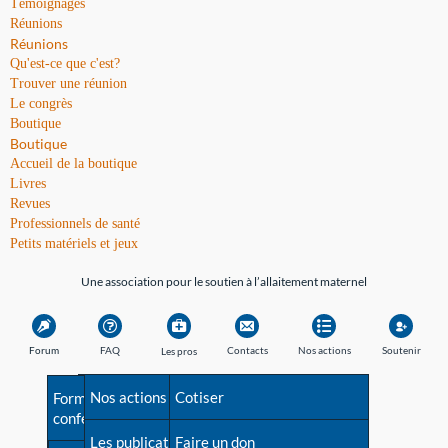
Témoignages
Réunions
Réunions
Qu'est-ce que c'est?
Trouver une réunion
Le congrès
Boutique
Boutique
Accueil de la boutique
Livres
Revues
Professionnels de santé
Petits matériels et jeux
Une association pour le soutien à l’allaitement maternel
Forum
FAQ
Contacts
Nos actions
Soutenir
Les pros
Avant la naissance
Nos actions
Besoin d'aide?
Cotiser
Formations et
conférences
Les débuts
Les publications
Répertoire de tous les
Faire un don