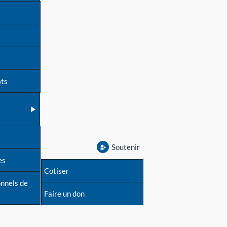
ats
Soutenir
es
Cotiser
onnels de
Faire un don