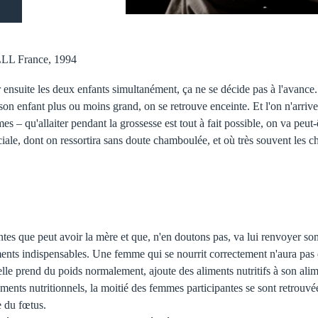
LLL France, 1994
er ensuite les deux enfants simultanément, ça ne se décide pas à l'avance.
son enfant plus ou moins grand, on se retrouve enceinte. Et l'on n'arri
es – qu'allaiter pendant la grossesse est tout à fait possible, on va peut-
éciale, dont on ressortira sans doute chamboulée, et où très souvent les c
antes que peut avoir la mère et que, n'en doutons pas, va lui renvoyer so
iments indispensables. Une femme qui se nourrit correctement n'aura pas 
qu'elle prend du poids normalement, ajoute des aliments nutritifs à son al
ents nutritionnels, la moitié des femmes participantes se sont retrouvées
e du fœtus.