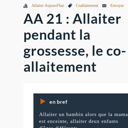
Allaiter Aujourd'hui
Coallaitement
Envoyer
AA 21 : Allaiter
pendant la
grossesse, le co-
allaitement
en bref
Allaiter un bambin alors que la mam
est enceinte, allaiter deux enfants
d'âges différents