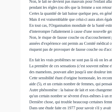
Non, le lait ne devient pas mauvais pour l'enfant all
pendant les règles (ou dès que la femme a son retour
Certes la quantité de lait baisse quelque peu, en génér
Mais il est vraisemblable que celui-ci aura alors éga
En tout cas, l'Organisation mondiale de la Santé esti
d'interrompre l'allaitement à cause d'une nouvelle gro
Non, le risque de fausse couche ou d'accouchement pr
années d'expérience ont permis au Comité médical con
risquent pas de provoquer de fausse couche ou d'a
En fait les vrais problèmes ne sont pas là où on les a
La première de ces sensations (c'est souvent même elle
des mamelons, pouvant aller jusqu'à une douleur into
Cette sensibilité étant d'origine hormonale, les re
aide (5), et un certain nombre de femmes, qui pensaie
Autre phénomène : la baisse de lait et son changement 
qu'un certain nombre se sèvrent d'eux-mêmes à un m
Dernière chose, qui trouble beaucoup certaines femmes
Dans une étude faite en 1977 pour savoir s'il y ava