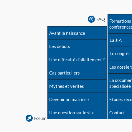
FAQ
Formations 
conférence
Avant la naissance
La JIA
Les débuts
Le congrès
Une difficulté d'allaitement ?
Les dossiers
Cas particuliers
La documen
Mythes et vérités
spécialisée
Devenir animatrice ?
Etudes réc
Une question sur le site
Contact
Forum