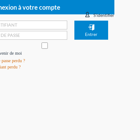
exion à votre compte
S'identifier
venir de moi
 passe perdu ?
iant perdu ?