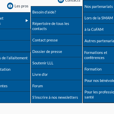
Contacts
Les pros
Nos partenariats
Besoin d'aide?
Lors de la SMAM
et
s
Répertoire de tous les
contacts
à la CoFAM
Contact presse
Autres partenari
Dossier de presse
Formations et
conférences
 de l'allaitement
Soutenir LLL
Formation
tation
Livre d'or
Pour nos bénévol
entes
Forum
Pour les professi
santé
S'inscrire à nos newsletters