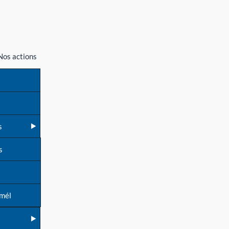
Nos actions
s
s
 mél