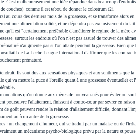
aité. C'est malheureusement une idée répandue dans beaucoup d'endroits, o
 de couches), comme il est tabou de donner le colostrum (2).
al au cours des derniers mois de la grossesse, et se transforme alors en c
lement une alimentation solide, et ne dépendra pas exclusivement du lait
me qu'il est "certainement préférable d'améliorer le régime de la mère a
ssesse, surtout les endroits où l'on n'est pas assuré de trouver des alim
ématuré n'augmente pas si l'on allaite pendant la grossesse. Bien que l'
sultatif de La Leche League International d'affirmer que les contractio
ccouchement prématuré.
ttendrait. Ils sont dus aux sensations physiques et aux sentiments que la 
 qui va mettre la puce à l'oreille quant à une grossesse éventuelle) et l'
lérable.
commandations qu'on donne aux mères de nouveau-nés pour éviter ou soul
nt poursuivre l'allaitement, finissent à contre-cœur par sevrer en raison
de goût peuvent rendre la relation d'allaitement difficile, donnant l'impr
oment ou à un autre de la grossesse.
 : un changement d'humeur, qui se traduit par un malaise ou de l'irrita
it vraiment un mécanisme psycho-biologique prévu par la nature et pouss