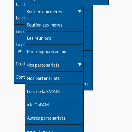
contacts
La JIA
Une difficulté d'allaitement ?
Soutien aux mères
Contact presse
Le congrès
Cas particuliers
Soutien aux mères
Dossier de presse
Les dossiers de l'allaitement
Mythes et vérités
Les réunions
Soutenir LLL
La documentation
spécialisée
Devenir animatrice ?
Par téléphone ou mél
Livre d'or
Etudes récentes
Une question sur le site
Nos partenariats
Forum
Contact
Nos partenariats
S'inscrire à nos newsletters
Lors de la SMAM
à la CoFAM
Autres partenariats
Formations et