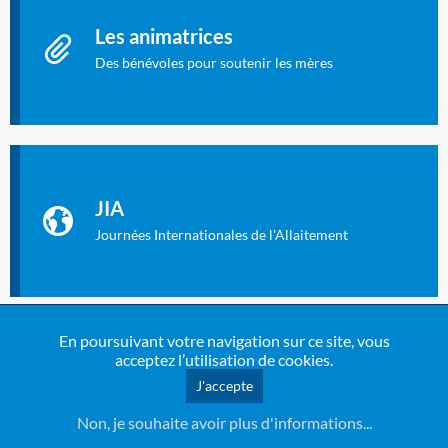
Les animatrices
Des bénévoles pour soutenir les mères
Identifiant oublié ?
Mot de passe oublié ?
Les Journées Internationales de l'Allaitement
La Cité des Sciences et de l’Industrie a accueilli en novembre
JIA
2019 la 11e Journée Internationale de l’Allaitement, un
évènement exceptionnel organisé par LLL France.
Journées Internationales de l'Allaitement
En poursuivant votre navigation sur ce site, vous
acceptez l’utilisation de cookies.
Une animatrice bénévole près de chez vous ?
Coordonnées de
J'accepte
l’animatrice la plus proche de chez vous
Non, je souhaite avoir plus d'informations...
Coordonnées et dates de réunions