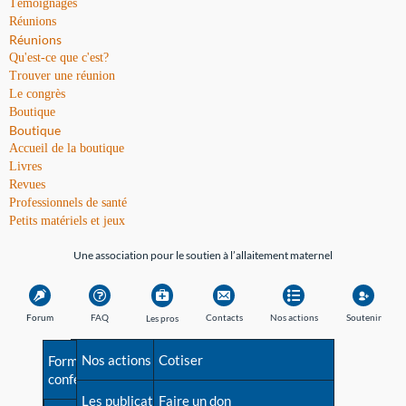
Témoignages
Réunions
Réunions
Qu'est-ce que c'est?
Trouver une réunion
Le congrès
Boutique
Boutique
Accueil de la boutique
Livres
Revues
Professionnels de santé
Petits matériels et jeux
Une association pour le soutien à l’allaitement maternel
Forum
FAQ
Contacts
Nos actions
Soutenir
Les pros
Avant la naissance
Nos actions
Besoin d'aide?
Cotiser
Formations et
conférences
Les débuts
Les publications
Répertoire de tous les
Faire un don