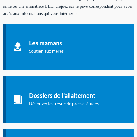
santé ou une animatrice LLL, cliquez sur le pavé correspondant pour avoir
accès aux informations qui vous intéressent.
Soutien aux mères
Informations sur l'allaitement et le maternage, pour vous aider
Les mamans
à allaiter et vous informer : toutes les rubriques qui
concernent l'allaitement.
Soutien aux mères
Les dossiers de l'allaitement
Publication en langue française qui fait le point sur les
Dossiers de l'allaitement
dernières études sur l'allaitement publiées dans la presse
internationale.
Découvertes, revue de presse, études...
Connexion à l'espace privé