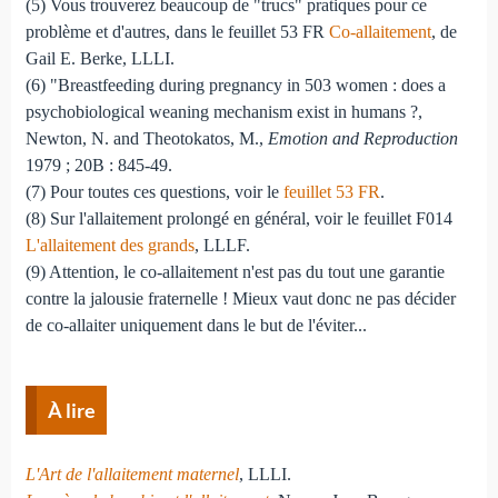
(5) Vous trouverez beaucoup de "trucs" pratiques pour ce
problème et d'autres, dans le feuillet 53 FR
Co-allaitement
, de
Gail E. Berke, LLLI.
(6) "Breastfeeding during pregnancy in 503 women : does a
psychobiological weaning mechanism exist in humans ?,
Newton, N. and Theotokatos, M.,
Emotion and Reproduction
1979 ; 20B : 845-49.
(7) Pour toutes ces questions, voir le
feuillet 53 FR
.
(8) Sur l'allaitement prolongé en général, voir le feuillet F014
L'allaitement des grands
, LLLF.
(9) Attention, le co-allaitement n'est pas du tout une garantie
contre la jalousie fraternelle ! Mieux vaut donc ne pas décider
de co-allaiter uniquement dans le but de l'éviter...
À lire
L'Art de l'allaitement maternel
, LLLI.