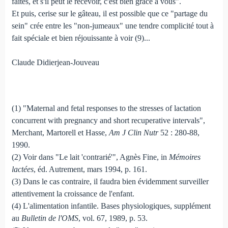
faites, et s'il peut le recevoir, c'est bien grâce à vous".
Et puis, cerise sur le gâteau, il est possible que ce "partage du
sein" crée entre les "non-jumeaux" une tendre complicité tout à
fait spéciale et bien réjouissante à voir (9)...
Claude Didierjean-Jouveau
(1) "Maternal and fetal responses to the stresses of lactation
concurrent with pregnancy and short recuperative intervals",
Merchant, Martorell et Hasse,
Am J Clin Nutr
52 : 280-88,
1990.
(2) Voir dans "Le lait 'contrarié'", Agnès Fine, in
Mémoires
lactées
, éd. Autrement, mars 1994, p. 161.
(3) Dans le cas contraire, il faudra bien évidemment surveiller
attentivement la croissance de l'enfant.
(4) L'alimentation infantile. Bases physiologiques, supplément
au
Bulletin de l'OMS
, vol. 67, 1989, p. 53.