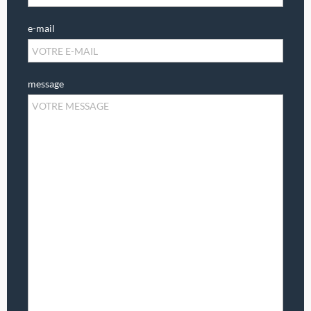
e-mail
message