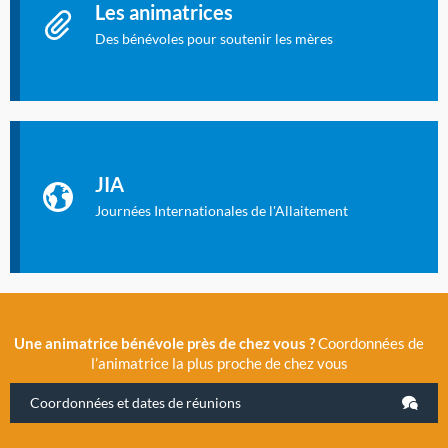
Les animatrices
Des bénévoles pour soutenir les mères
Identifiant oublié ?
Mot de passe oublié ?
Les Journées Internationales de l'Allaitement
La Cité des Sciences et de l’Industrie a accueilli en novembre
JIA
2019 la 11e Journée Internationale de l’Allaitement, un
évènement exceptionnel organisé par LLL France.
Journées Internationales de l'Allaitement
Une animatrice bénévole près de chez vous ?
Coordonnées de
l’animatrice la plus proche de chez vous
Coordonnées et dates de réunions