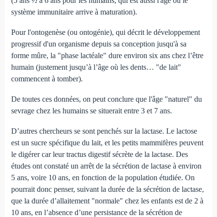
(5 ans ½ à 6 ans pour les humains, qui est aussi l'âge où le
système immunitaire arrive à maturation).
Pour l'ontogenèse (ou ontogénie), qui décrit le développement
progressif d'un organisme depuis sa conception jusqu'à sa
forme mûre, la "phase lactéale" dure environ six ans chez l’être
humain (justement jusqu’à l’âge où les dents… "de lait"
commencent à tomber).
De toutes ces données, on peut conclure que l'âge "naturel" du
sevrage chez les humains se situerait entre 3 et 7 ans.
D’autres chercheurs se sont penchés sur la lactase. Le lactose
est un sucre spécifique du lait, et les petits mammifères peuvent
le digérer car leur tractus digestif sécrète de la lactase. Des
études ont constaté un arrêt de la sécrétion de lactase à environ
5 ans, voire 10 ans, en fonction de la population étudiée. On
pourrait donc penser, suivant la durée de la sécrétion de lactase,
que la durée d’allaitement "normale" chez les enfants est de 2 à
10 ans, en l’absence d’une persistance de la sécrétion de