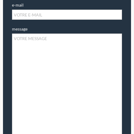
e-mail
message