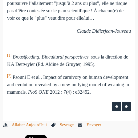
poursuivre l’allaitement "jusqu’à 2 ans ou plus", elle ne risque
pas d’être contestée sur le plan scientifique ! À chacun(e) de
voir ce que le "plus" veut dire pour elle/lui…
Claude Didierjean-Jouveau
[1]
Breastfeeding. Biocultural perspectives
, sous la direction de
KA Dettwyler (Ed. Aldine de Gruyter, 1995).
[2]
Psouni E et al
.
, Impact of carnivory on human development
and evolution revealed by a new unifying model of weaning in
mammals,
PloS ONE
2012 ; 7(4) : e32452.
Allaiter Aujourd'hui
Sevrage
Envoyer