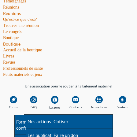
Témoignages
Réunions
Réunions
Qu'est-ce que c'est?
Trouver une réunion
Le congrès
Boutique
Boutique
Accueil de la boutique
Livres
Revues
Professionnels de santé
Petits matériels et jeux
Une association pour le soutien à l’allaitement maternel
Forum
FAQ
Contacts
Nos actions
Soutenir
Les pros
Avant la naissance
Nos actions
Besoin d'aide?
Cotiser
Formations et
conférences
Les débuts
Les publications
Répertoire de tous les
Faire un don