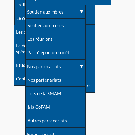
contacts
La JIA
Une difficulté d'allaitement ?
Soutien aux mères
Contact presse
Le congrès
Cas particuliers
Soutien aux mères
Dossier de presse
Les dossiers de l'allaitement
Mythes et vérités
Les réunions
Soutenir LLL
La documentation
spécialisée
Devenir animatrice ?
Par téléphone ou mél
Livre d'or
Etudes récentes
Une question sur le site
Nos partenariats
Forum
Contact
Nos partenariats
S'inscrire à nos newsletters
Lors de la SMAM
à la CoFAM
Autres partenariats
Formations et