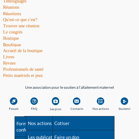
Témoignages
Réunions
Réunions
Qu'est-ce que c'est?
Trouver une réunion
Le congrès
Boutique
Boutique
Accueil de la boutique
Livres
Revues
Professionnels de santé
Petits matériels et jeux
Une association pour le soutien à l’allaitement maternel
Forum
FAQ
Contacts
Nos actions
Soutenir
Les pros
Avant la naissance
Nos actions
Besoin d'aide?
Cotiser
Formations et
conférences
Les débuts
Les publications
Répertoire de tous les
Faire un don