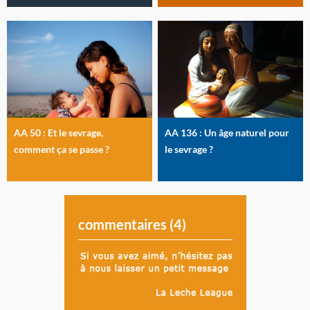
AA 50 : Et le sevrage,
AA 136 : Un âge naturel pour
comment ça se passe ?
le sevrage ?
commentaires (
4
)