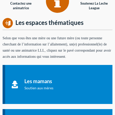
Contactez une
Soutenez La Leche
animatrice
League
Les espaces thématiques
Selon que vous êtes une mère ou une future mère (ou toute personne
cherchant de l’information sur l’allaitement), un(e) professionnel(le) de
santé ou une animatrice LLL, cliquez sur le pavé correspondant pour avoir
accès aux informations qui vous intéressent.
Soutien aux mères
Informations sur l'allaitement et le maternage, pour vous aider
Les mamans
à allaiter et vous informer : toutes les rubriques qui
concernent l'allaitement.
Soutien aux mères
Les dossiers de l'allaitement