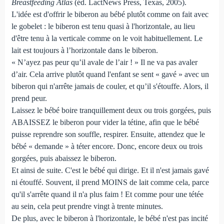
Breastfeeding Atlas
(éd. LactNews Press, Texas, 2005).
L'idée est d'offrir le biberon au bébé plutôt comme on fait avec
le gobelet : le biberon est tenu quasi à l'horizontale, au lieu
d'être tenu à la verticale comme on le voit habituellement. Le
lait est toujours à l’horizontale dans le biberon.
« N’ayez pas peur qu’il avale de l’air ! » Il ne va pas avaler
d’air. Cela arrive plutôt quand l'enfant se sent « gavé » avec un
biberon qui n'arrête jamais de couler, et qu’il s'étouffe. Alors, il
prend peur.
Laissez le bébé boire tranquillement deux ou trois gorgées, puis
ABAISSEZ le biberon pour vider la tétine, afin que le bébé
puisse reprendre son souffle, respirer. Ensuite, attendez que le
bébé « demande » à téter encore. Donc, encore deux ou trois
gorgées, puis abaissez le biberon.
Et ainsi de suite. C'est le bébé qui dirige. Et il n'est jamais gavé
ni étouffé. Souvent, il prend MOINS de lait comme cela, parce
qu'il s'arrête quand il n'a plus faim ! Et comme pour une tétée
au sein, cela peut prendre vingt à trente minutes.
De plus, avec le biberon à l'horizontale, le bébé n'est pas incité