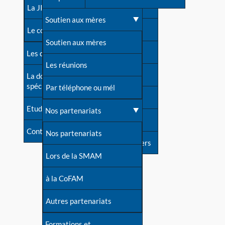
contacts
La JIA
Une difficulté d'allaitement ?
Soutien aux mères
Contact presse
Le congrès
Cas particuliers
Soutien aux mères
Dossier de presse
Les dossiers de l'allaitement
Mythes et vérités
Les réunions
Soutenir LLL
La documentation
spécialisée
Devenir animatrice ?
Par téléphone ou mél
Livre d'or
Etudes récentes
Une question sur le site
Nos partenariats
Forum
Contact
Nos partenariats
S'inscrire à nos newsletters
Lors de la SMAM
à la CoFAM
Autres partenariats
Formations et