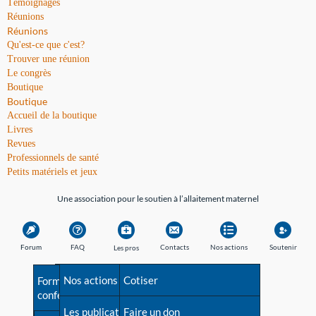
Témoignages
Réunions
Réunions
Qu'est-ce que c'est?
Trouver une réunion
Le congrès
Boutique
Boutique
Accueil de la boutique
Livres
Revues
Professionnels de santé
Petits matériels et jeux
Une association pour le soutien à l’allaitement maternel
Forum
FAQ
Contacts
Nos actions
Soutenir
Les pros
Avant la naissance
Nos actions
Besoin d'aide?
Cotiser
Formations et
conférences
Les débuts
Les publications
Répertoire de tous les
Faire un don