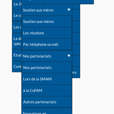
contacts
La JIA
Une difficulté d'allaitement ?
Soutien aux mères
Contact presse
Le congrès
Cas particuliers
Soutien aux mères
Dossier de presse
Les dossiers de l'allaitement
Mythes et vérités
Les réunions
Soutenir LLL
La documentation
spécialisée
Devenir animatrice ?
Par téléphone ou mél
Livre d'or
Etudes récentes
Une question sur le site
Nos partenariats
Forum
Contact
Nos partenariats
S'inscrire à nos newsletters
Lors de la SMAM
à la CoFAM
Autres partenariats
Formations et