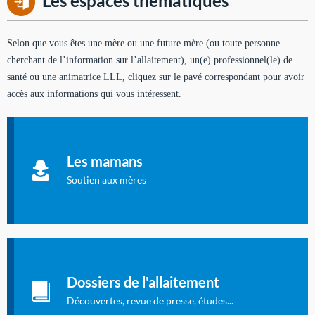
Les espaces thématiques
Selon que vous êtes une mère ou une future mère (ou toute personne
cherchant de l’information sur l’allaitement), un(e) professionnel(le) de
santé ou une animatrice LLL, cliquez sur le pavé correspondant pour avoir
accès aux informations qui vous intéressent.
Soutien aux mères
Informations sur l'allaitement et le maternage, pour vous aider
Les mamans
à allaiter et vous informer : toutes les rubriques qui
concernent l'allaitement.
Soutien aux mères
Les dossiers de l'allaitement
Publication en langue française qui fait le point sur les
Dossiers de l'allaitement
dernières études sur l'allaitement publiées dans la presse
internationale.
Découvertes, revue de presse, études...