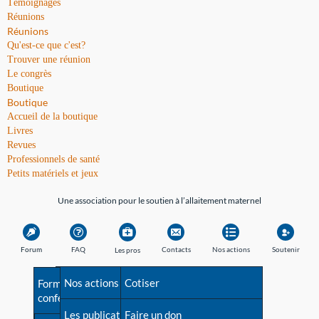
Témoignages
Réunions
Réunions
Qu'est-ce que c'est?
Trouver une réunion
Le congrès
Boutique
Boutique
Accueil de la boutique
Livres
Revues
Professionnels de santé
Petits matériels et jeux
Une association pour le soutien à l’allaitement maternel
Forum
FAQ
Contacts
Nos actions
Soutenir
Les pros
Avant la naissance
Nos actions
Besoin d'aide?
Cotiser
Formations et
conférences
Les débuts
Les publications
Répertoire de tous les
Faire un don