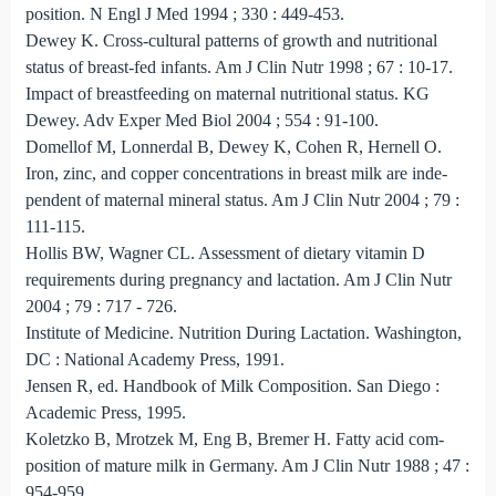
position. N Engl J Med 1994 ; 330 : 449-453.
Dewey K. Cross-cultural patterns of growth and nutritio­nal
status of breast-fed infants. Am J Clin Nutr 1998 ; 67 : 10-17.
Impact of breastfeeding on maternal nutritional status. KG
Dewey. Adv Exper Med Biol 2004 ; 554 : 91-100.
Domellof M, Lonnerdal B, Dewey K, Cohen R, Hernell O.
Iron, zinc, and copper concentrations in breast milk are inde­
pendent of maternal mineral status. Am J Clin Nutr 2004 ; 79 :
111-115.
Hollis BW, Wagner CL. Assessment of dietary vitamin D
requirements during pregnancy and lactation. Am J Clin Nutr
2004 ; 79 : 717 - 726.
Institute of Medicine. Nutrition During Lactation. Washing­ton,
DC : National Academy Press, 1991.
Jensen R, ed. Handbook of Milk Composition. San Diego :
Academic Press, 1995.
Koletzko B, Mrotzek M, Eng B, Bremer H. Fatty acid com­
position of mature milk in Germany. Am J Clin Nutr 1988 ; 47 :
954-959.