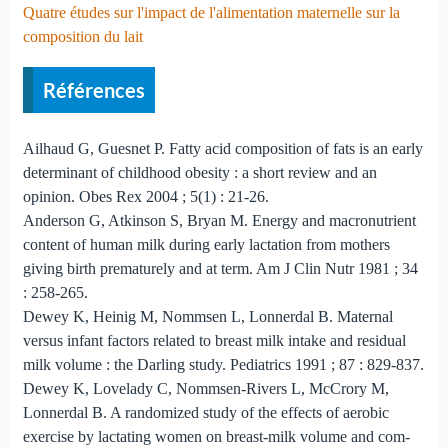
Quatre études sur l'impact de l'alimentation maternelle sur la
composition du lait
Références
Ailhaud G, Guesnet P. Fatty acid composition of fats is an early
determinant of childhood obesity : a short review and an
opinion. Obes Rex 2004 ; 5(1) : 21-26.
Anderson G, Atkinson S, Bryan M. Energy and macronu­trient
content of human milk during early lactation from mo­thers
giving birth prematurely and at term. Am J Clin Nutr 1981 ; 34
: 258-265.
Dewey K, Heinig M, Nommsen L, Lonnerdal B. Maternal
versus infant factors related to breast milk intake and resi­dual
milk volume : the Darling study. Pediatrics 1991 ; 87 : 829-837.
Dewey K, Lovelady C, Nommsen-Rivers L, McCrory M,
Lonnerdal B. A randomized study of the effects of aerobic
exercise by lactating women on breast-milk volume and com­