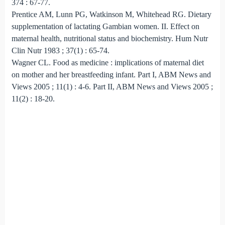
374 : 67-77.
Prentice AM, Lunn PG, Watkinson M, Whitehead RG. Die­tary
supplementation of lactating Gambian women. II. Effect on
maternal health, nutritional status and biochemistry. Hum Nutr
Clin Nutr 1983 ; 37(1) : 65-74.
Wagner CL. Food as medicine : implications of maternal diet
on mother and her breastfeeding infant. Part I, ABM News and
Views 2005 ; 11(1) : 4-6. Part II, ABM News and Views 2005 ;
11(2) : 18-20.