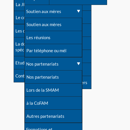
contacts
La JIA
Une difficulté d'allaitement ?
Soutien aux mères
Contact presse
Le congrès
Cas particuliers
Soutien aux mères
Dossier de presse
Les dossiers de l'allaitement
Mythes et vérités
Les réunions
Soutenir LLL
La documentation
spécialisée
Devenir animatrice ?
Par téléphone ou mél
Livre d'or
Etudes récentes
Une question sur le site
Nos partenariats
Forum
Contact
Nos partenariats
S'inscrire à nos newsletters
Lors de la SMAM
à la CoFAM
Autres partenariats
Formations et