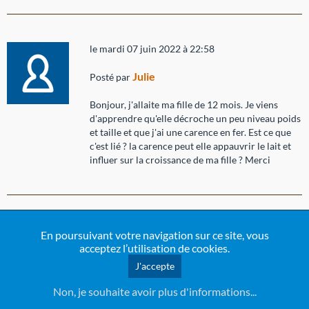
le mardi 07 juin 2022 à 22:58
Julie
Posté par
Bonjour, j'allaite ma fille de 12 mois. Je viens
d'apprendre qu'elle décroche un peu niveau poids
et taille et que j'ai une carence en fer. Est ce que
c'est lié ? la carence peut elle appauvrir le lait et
influer sur la croissance de ma fille ? Merci
le dimanche 10 octobre 2021 à 17:01
En poursuivant votre navigation sur ce site, vous
acceptez l’utilisation de cookies.
Dennehy
Posté par
J'accepte
Bonjour
Non, je souhaite avoir plus d'informations...