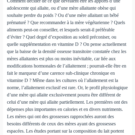
Comment décider de ce que devraient être les apports d’une
adolescente qui allaite, ou d’une mère allaitante obèse qui
souhaite perdre du poids ? Ou d’une mère allaitant un bébé
prématuré ? Que recommander à la mère végétarienne ? Quels
aliments peut-on conseiller, et lesquels serait-il préfé­rable
d’éviter ? Quel degré d’exposition au soleil préconi­ser, ou
quelle supplémentation en vitamine D ? On pense actuellement
que la baisse de la densité osseuse transitoire constatée chez les
mères allaitantes est plus ou moins inévi­table, car liée aux
modifications hormonales de l’allaitement ; pourrait-elle être en
fait le marqueur d’une carence sub-clinique chronique en
vitamine D ? Même dans les cultures où l’allaitement est la
norme, l’allaitement ex­clusif est rare. Or, le profil physiologique
d’une mère qui allaite exclusivement pourra être différent de
celui d’une mère qui allaite partiellement. Les premières ont des
dépen­ses plus importantes en calories et en divers nutriments.
Les mères qui ont des grossesses rapprochées auront des
besoins différents de ceux des mères ayant des grossesses
espacées. Les études portant sur la composition du lait portent