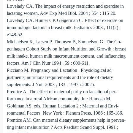
Lovelady CA. The impact of energy restriction and exercise in
lactating women. Adv Exp Med Biol. 2004 ; 554 : 115-20.
Lovelady CA, Hunter CP, Geigerman C. Effect of exercise on
immunologic factors in breast milk. Pediatrics 2003 ; 111(2) :
e148-52.
Michaelsen K, Larsen P, Thomsen B, Samuelson G. The Co­
penhagen Cohort Study on Infant Nutrition and Growth : breast
milk intake, human milk macronutrient content, and in­fluencing
factors. Am J Clin Nutr 1994 ; 59 : 600-611.
Picciano M. Pregnancy and Lactation : Physiological ad­
justments, nutritional requirements and the role of dietary
supplements. J Nutr 2003 ; 133 : 19975-20025.
Prentice A. The effect of maternal parity on lacta­tional per­
formance in a rural African community. In : Hamosh M,
Goldman AS, eds. Human Lactation 2 : Maternal and Envi­
ronmental Factors. New York : Plenum Press, 1986 : 165-186.
Prentice AM. Can maternal dietary supplements help in preven­
ting infant malnutrition ? Acta Paediatr Scand Suppl. 1991 ;