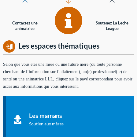
Contactez une
Soutenez La Leche
animatrice
League
Les espaces thématiques
Selon que vous êtes une mère ou une future mère (ou toute personne
cherchant de l’information sur l’allaitement), un(e) professionnel(le) de
santé ou une animatrice LLL, cliquez sur le pavé correspondant pour avoir
accès aux informations qui vous intéressent.
Soutien aux mères
Informations sur l'allaitement et le maternage, pour vous aider
Les mamans
à allaiter et vous informer : toutes les rubriques qui
concernent l'allaitement.
Soutien aux mères