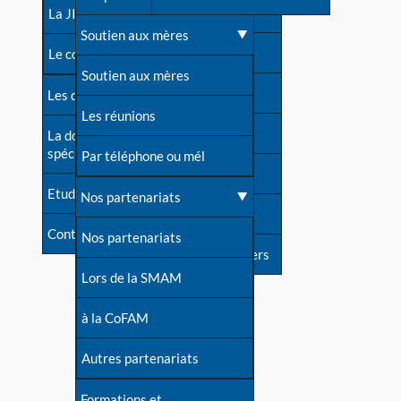
contacts
La JIA
Une difficulté d'allaitement ?
Soutien aux mères
Contact presse
Le congrès
Cas particuliers
Soutien aux mères
Dossier de presse
Les dossiers de l'allaitement
Mythes et vérités
Les réunions
Soutenir LLL
La documentation
spécialisée
Devenir animatrice ?
Par téléphone ou mél
Livre d'or
Etudes récentes
Une question sur le site
Nos partenariats
Forum
Contact
Nos partenariats
S'inscrire à nos newsletters
Lors de la SMAM
à la CoFAM
Autres partenariats
Formations et