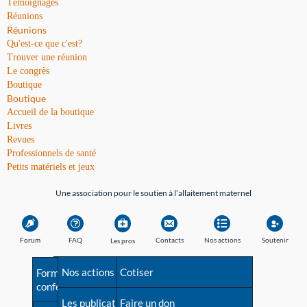
Témoignages
Réunions
Réunions
Qu'est-ce que c'est?
Trouver une réunion
Le congrès
Boutique
Boutique
Accueil de la boutique
Livres
Revues
Professionnels de santé
Petits matériels et jeux
Une association pour le soutien à l’allaitement maternel
Forum
FAQ
Contacts
Nos actions
Soutenir
Les pros
Avant la naissance
Nos actions
Besoin d'aide?
Cotiser
Formations et
conférences
Les débuts
Les publications
Répertoire de tous les
Faire un don