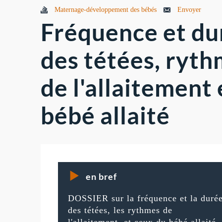
Maternage-développement des bébés
Envoyer
Fréquence et du
des tétées, ryt
de l'allaitement 
bébé allaité
en bref
DOSSIER sur la fréquence et la duré
des tétées, les rythmes de
l'allaitement, et ceux du bébé allaité