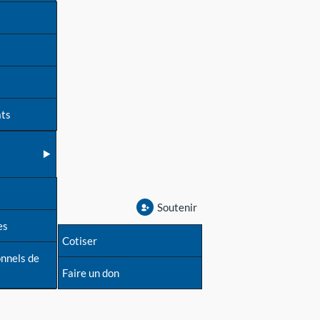
ats
Soutenir
es
Cotiser
onnels de
Faire un don