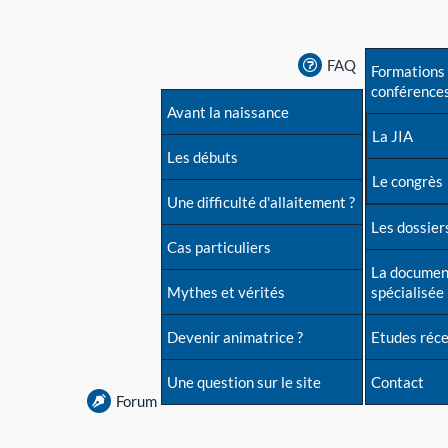
FAQ
Formations 
conférence
Avant la naissance
La JIA
Les débuts
Le congrès
Une difficulté d'allaitement ?
Les dossiers
Cas particuliers
La documen
Mythes et vérités
spécialisée
Devenir animatrice ?
Etudes réc
Une question sur le site
Contact
Forum