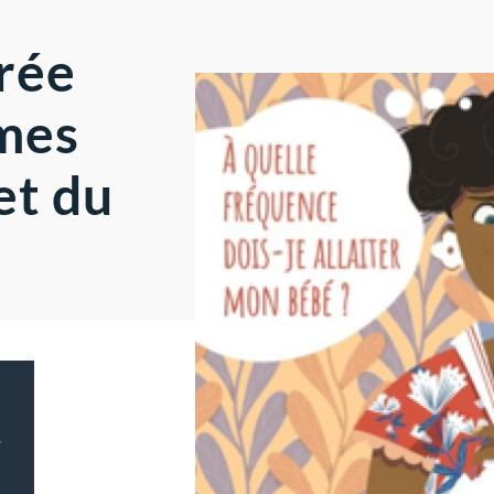
rée
hmes
et du
e