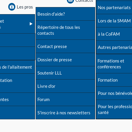
Contacts
Les pros
Nos partenariats
Besoin d'aide?
Lors de la SMAM
et
s
Répertoire de tous les
contacts
à la CoFAM
Contact presse
Autres partenari
Dossier de presse
Formations et
conférences
 de l'allaitement
Soutenir LLL
Formation
tation
Livre d'or
Pour nos bénévol
entes
Forum
Pour les professi
santé
S'inscrire à nos newsletters