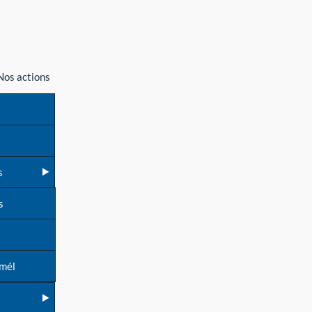
Nos actions
s
s
 mél