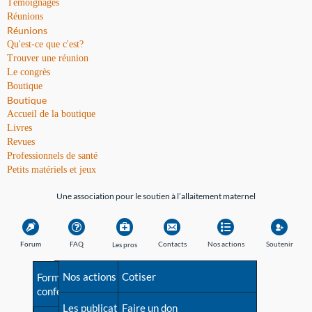
Témoignages
Réunions
Réunions
Qu'est-ce que c'est?
Trouver une réunion
Le congrès
Boutique
Boutique
Accueil de la boutique
Livres
Revues
Professionnels de santé
Petits matériels et jeux
Une association pour le soutien à l’allaitement maternel
Forum
FAQ
Contacts
Nos actions
Soutenir
Les pros
Avant la naissance
Nos actions
Besoin d'aide?
Cotiser
Formations et
conférences
Les débuts
Les publications
Répertoire de tous les
Faire un don