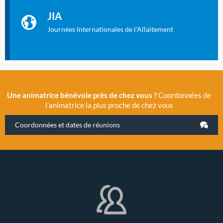
La Cité des Sciences et de l’Industrie a accueilli en novembre
JIA
2019 la 11e Journée Internationale de l’Allaitement, un
évènement exceptionnel organisé par LLL France.
Journées Internationales de l'Allaitement
Une animatrice bénévole près de chez vous ?
Coordonnées de
l’animatrice la plus proche de chez vous
Coordonnées et dates de réunions