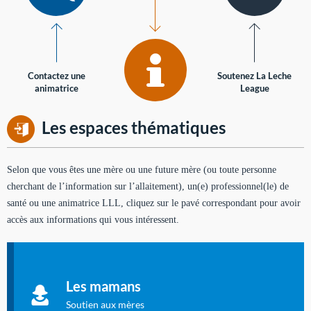
Contactez une
Soutenez La Leche
animatrice
League
Les espaces thématiques
Selon que vous êtes une mère ou une future mère (ou toute personne
cherchant de l’information sur l’allaitement), un(e) professionnel(le) de
santé ou une animatrice LLL, cliquez sur le pavé correspondant pour avoir
accès aux informations qui vous intéressent.
Soutien aux mères
Informations sur l'allaitement et le maternage, pour vous aider
Les mamans
à allaiter et vous informer : toutes les rubriques qui
concernent l'allaitement.
Soutien aux mères