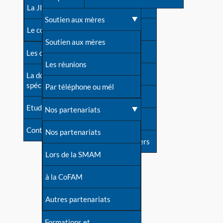
contacts
La JIA
Une difficulté d'allaitement ?
Soutien aux mères
Contact presse
Le congrès
Cas particuliers
Soutien aux mères
Dossier de presse
Les dossiers de l'allaitement
Mythes et vérités
Les réunions
Soutenir LLL
La documentation
spécialisée
Devenir animatrice ?
Par téléphone ou mél
Livre d'or
Etudes récentes
Une question sur le site
Nos partenariats
Forum
Contact
Nos partenariats
S'inscrire à nos newsletters
Lors de la SMAM
à la CoFAM
Autres partenariats
Formations et