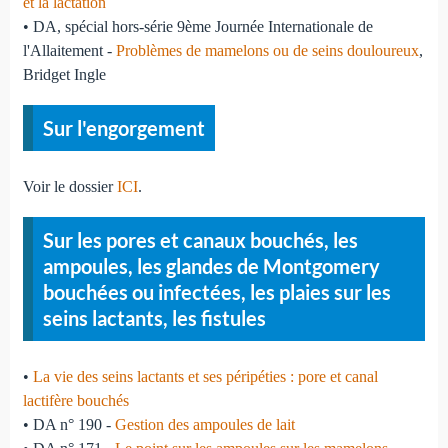
et la lactation
• DA, spécial hors-série 9ème Journée Internationale de
l'Allaitement -
Problèmes de mamelons ou de seins douloureux
,
Bridget Ingle
Sur l'engorgement
Voir le dossier
ICI
.
Sur les pores et canaux bouchés, les
ampoules, les glandes de Montgomery
bouchées ou infectées, les plaies sur les
seins lactants, les fistules
•
La vie des seins lactants et ses péripéties : pore et canal
lactifère bouchés
• DA n° 190 -
Gestion des ampoules de lait