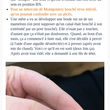
sein en position BN.
Pour un tubercule de Montgomery bouché et/ou infecté,
qu'on pourrait confondre avec un abcès
.
Une mère a vu se développer une boule sur un de ses
mamelons (on peut supposer qu'un canal était bouché à son
extrémité par un pore bouché). Elle n'osait pas y toucher,
d'autant que ça n'était pas douloureux. Quand, au bout d'un
mois, ça a commencé à faire mal, elle s'est décidée à percer
(à l'aide d'une aiguille désinfectée) et à presser (après avoir
mis du chaud). Voici ce qu'il en est sorti (deux fois ça).
Après avoir tout vidé, elle a demandé à son fils de téter.