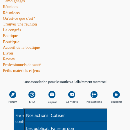
Témoignages
Réunions
Réunions
Qu'est-ce que c'est?
Trouver une réunion
Le congrès
Boutique
Boutique
Accueil de la boutique
Livres
Revues
Professionnels de santé
Petits matériels et jeux
Une association pour le soutien à l’allaitement maternel
Forum
FAQ
Contacts
Nos actions
Soutenir
Les pros
Avant la naissance
Nos actions
Besoin d'aide?
Cotiser
Formations et
conférences
Les débuts
Les publications
Répertoire de tous les
Faire un don