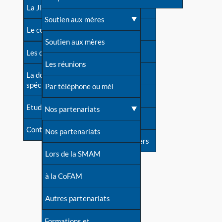
contacts
La JIA
Une difficulté d'allaitement ?
Soutien aux mères
Contact presse
Le congrès
Cas particuliers
Soutien aux mères
Dossier de presse
Les dossiers de l'allaitement
Mythes et vérités
Les réunions
Soutenir LLL
La documentation
spécialisée
Devenir animatrice ?
Par téléphone ou mél
Livre d'or
Etudes récentes
Une question sur le site
Nos partenariats
Forum
Contact
Nos partenariats
S'inscrire à nos newsletters
Lors de la SMAM
à la CoFAM
Autres partenariats
Formations et