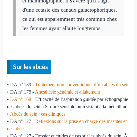
et mammographie, il s'avère qu'il s'agit
d'une ectasie des canaux galactophoriques,
ce qui est apparemment très commun chez
les femmes ayant allaité longtemps.
Sur les abcès
• DA n° 189 -
Traitement non conventionnel d’un abcès du sein
• DA n° 175 -
Anesthésie générale et allaitement
•
DA n° 168
- Efficacité de l’aspiration guidée par échographie
des abcès du sein à S. doré sensible ou résistant à la méticilline
•
Abcès du sein : cas cliniques
• DA n° 127 -
Réflexions sur la prise en charge des mastites et
des abcès
• DA n° 127 - Dossier et études de cas sur les abcès du sein. À