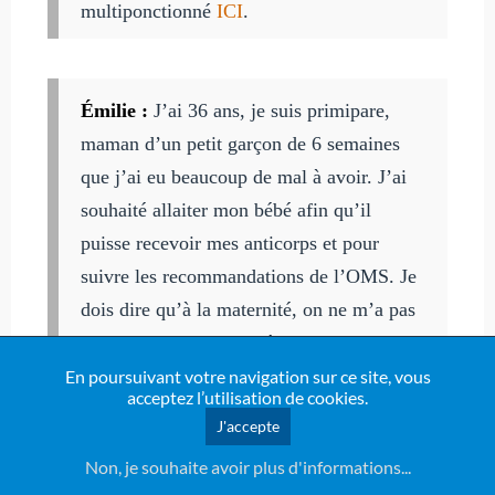
multiponctionné
ICI
.
Émilie :
J’ai 36 ans, je suis primipare,
maman d’un petit garçon de 6 semaines
que j’ai eu beaucoup de mal à avoir. J’ai
souhaité allaiter mon bébé afin qu’il
puisse recevoir mes anticorps et pour
suivre les recommandations de l’OMS. Je
dois dire qu’à la maternité, on ne m’a pas
vraiment bien renseignée sur l’allaitement,
mais j’étais déterminée, et j’ai donc décidé
En poursuivant votre navigation sur ce site, vous
acceptez l’utilisation de cookies.
de persister dans cette voie. Les débuts ont
J'accepte
été un peu compliqués, car j’ai eu une
Non, je souhaite avoir plus d'informations...
césarienne en urgence avec anesthésie