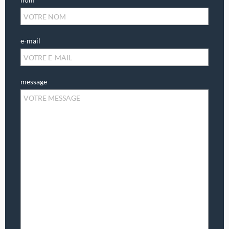
e-mail
message