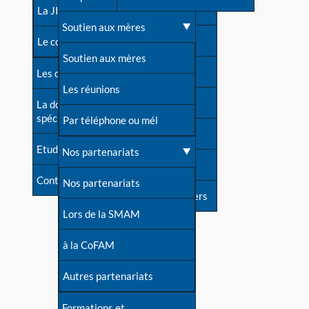
contacts
La JIA
Une difficulté d'allaitement ?
Soutien aux mères
Contact presse
Le congrès
Cas particuliers
Soutien aux mères
Dossier de presse
Les dossiers de l'allaitement
Mythes et vérités
Les réunions
Soutenir LLL
La documentation
spécialisée
Devenir animatrice ?
Par téléphone ou mél
Livre d'or
Etudes récentes
Une question sur le site
Nos partenariats
Forum
Contact
Nos partenariats
S'inscrire à nos newsletters
Lors de la SMAM
à la CoFAM
Autres partenariats
Formations et