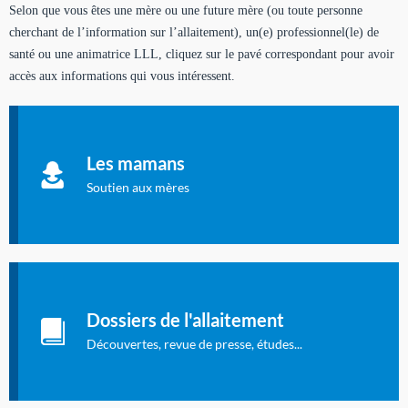
Selon que vous êtes une mère ou une future mère (ou toute personne
cherchant de l’information sur l’allaitement), un(e) professionnel(le) de
santé ou une animatrice LLL, cliquez sur le pavé correspondant pour avoir
accès aux informations qui vous intéressent.
Soutien aux mères
Informations sur l'allaitement et le maternage, pour vous aider
Les mamans
à allaiter et vous informer : toutes les rubriques qui
concernent l'allaitement.
Soutien aux mères
Les dossiers de l'allaitement
Publication en langue française qui fait le point sur les
Dossiers de l'allaitement
dernières études sur l'allaitement publiées dans la presse
internationale.
Découvertes, revue de presse, études...