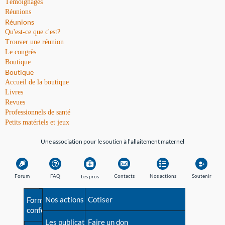
Témoignages
Réunions
Réunions
Qu'est-ce que c'est?
Trouver une réunion
Le congrès
Boutique
Boutique
Accueil de la boutique
Livres
Revues
Professionnels de santé
Petits matériels et jeux
Une association pour le soutien à l’allaitement maternel
Forum
FAQ
Contacts
Nos actions
Soutenir
Les pros
Avant la naissance
Nos actions
Besoin d'aide?
Cotiser
Formations et
conférences
Les débuts
Les publications
Répertoire de tous les
Faire un don