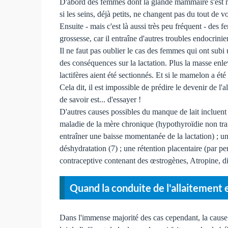
D'abord des femmes dont la glande mammaire s'est m
si les seins, déjà petits, ne changent pas du tout de v
Ensuite - mais c'est là aussi très peu fréquent - de
grossesse, car il entraîne d'autres troubles endocrinie
Il ne faut pas oublier le cas des femmes qui ont subi
des conséquences sur la lactation. Plus la masse enle
lactifères aient été sectionnés. Et si le mamelon a été
Cela dit, il est impossible de prédire le devenir de l
de savoir est... d'essayer !
D'autres causes possibles du manque de lait incluent 
maladie de la mère chronique (hypothyroïdie non trait
entraîner une baisse momentanée de la lactation) ; un
déshydratation (7) ; une rétention placentaire (par p
contraceptive contenant des œstrogènes, Atropine, diu
Quand la conduite de l'allaitement 
Dans l'immense majorité des cas cependant, la cause 