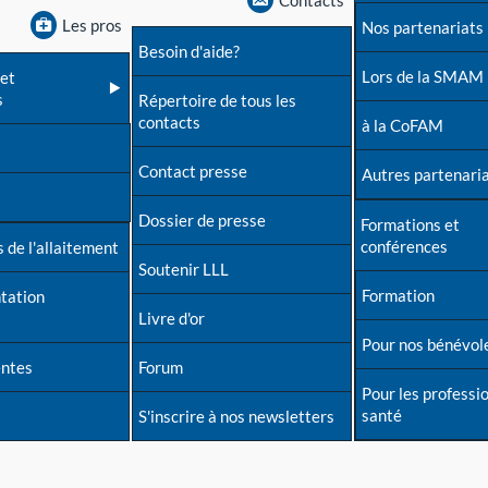
Contacts
Les pros
Nos partenariats
Besoin d'aide?
Lors de la SMAM
et
s
Répertoire de tous les
contacts
à la CoFAM
Contact presse
Autres partenari
Dossier de presse
Formations et
conférences
 de l'allaitement
Soutenir LLL
Formation
tation
Livre d'or
Pour nos bénévol
entes
Forum
Pour les professi
santé
S'inscrire à nos newsletters