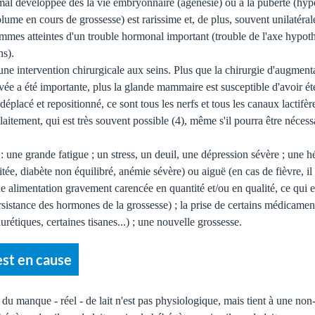
al développée dès la vie embryonnaire (agénésie) ou à la puberté (hyp
olume en cours de grossesse) est rarissime et, de plus, souvent unilatéral
s femmes atteintes d'un trouble hormonal important (trouble de l'axe hyp
ns).
 une intervention chirurgicale aux seins. Plus que la chirurgie d'augmen
vée a été importante, plus la glande mammaire est susceptible d'avoir été
 déplacé et repositionné, ce sont tous les nerfs et tous les canaux lactifèr
'allaitement, qui est très souvent possible (4), même s'il pourra être né
: une grande fatigue ; un stress, un deuil, une dépression sévère ; une h
ée, diabète non équilibré, anémie sévère) ou aiguë (en cas de fièvre, il
e alimentation gravement carencée en quantité et/ou en qualité, ce qui e
ersistance des hormones de la grossesse) ; la prise de certains médicamen
rétiques, certaines tisanes...) ; une nouvelle grossesse.
est en cause
du manque - réel - de lait n'est pas physiologique, mais tient à une non