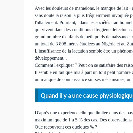
Avec les douleurs de mamelons, le manque de lait - r
sans doute la raison la plus fréquemment invoquée po
l'allaitement. Pourtant, "dans les sociétés tradition
qui vivent dans des conditions d'hygiène défectueuse
grand nombre d'enfants de petit poids de naissance, on
un total de 3 898 mères étudiées au Nigéria et au Zaïr
L'insuffisance de la lactation semble être un phéno
développement...
Comment l'expliquer ? Peut-on se satisfaire des raiso
Il semble en fait que mis à part un tout petit nombre
un manque de connaissance sur ses mécanismes, un ma
Quand il y a une cause physiologiq
D'après une expérience clinique limitée dans des pays
maximum que de 1 à 5 % des cas. Des observations fai
Que recouvrent ces quelques % ?