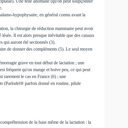
oplasie). Une telle anomalie (qu'on peut soupçonner
e.
othalamo-hypophysaire, en général connu avant la
tation, la chirurgie de réduction mammaire peut avoir
 lésée. Il est alors presque inévitable que des canaux
es qui auront été sectionnés (3).
cessaire de donner des compléments (5). Le seul moyen
émorragie grave en tout début de lactation ; une
 est fréquent qu'on mange et boive peu, ce qui peut
st rarement le cas en France (6) ; une
ts (Parlodel® parfois donné en routine, pilule
-compréhension de la base même de la lactation : la