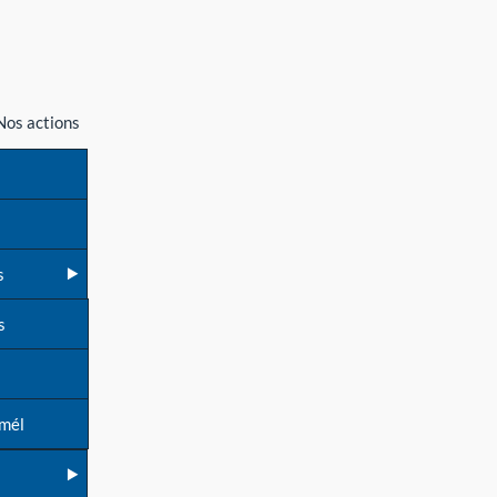
Nos actions
s
s
 mél