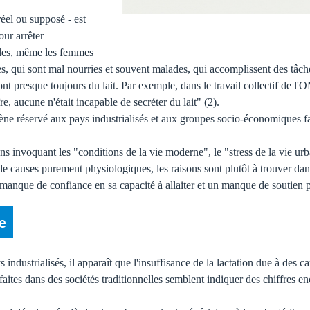
éel ou supposé - est
ur arrêter
nelles, même les femmes
s, qui sont mal nourries et souvent malades, qui accomplissent des tâch
t presque toujours du lait. Par exemple, dans le travail collectif de l'O
e, aucune n'était incapable de secréter du lait" (2).
mène réservé aux pays industrialisés et aux groupes socio-économiques f
ns invoquant les "conditions de la vie moderne", le "stress de la vie urba
 de causes purement physiologiques, les raisons sont plutôt à trouver da
nque de confiance en sa capacité à allaiter et un manque de soutien po
ue
 industrialisés, il apparaît que l'insuffisance de la lactation due à des
tes dans des sociétés traditionnelles semblent indiquer des chiffres enc