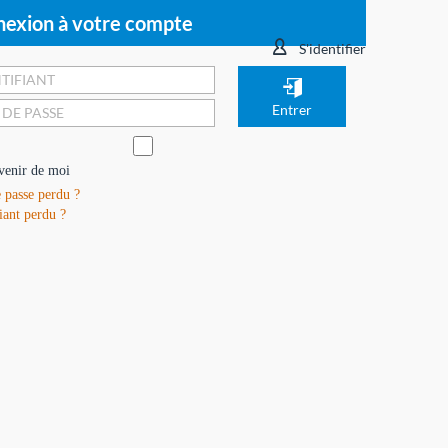
exion à votre compte
S'identifier
venir de moi
 passe perdu ?
iant perdu ?