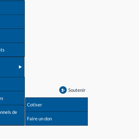
ats
Soutenir
es
Cotiser
onnels de
Faire un don