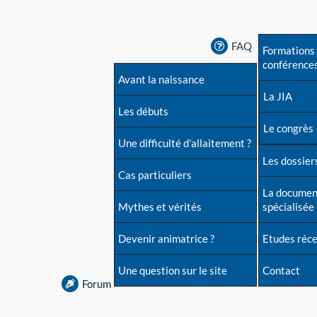
FAQ
Formations 
conférence
Avant la naissance
La JIA
Les débuts
Le congrès
Une difficulté d'allaitement ?
Les dossiers
Cas particuliers
La documen
Mythes et vérités
spécialisée
Devenir animatrice ?
Etudes réc
Une question sur le site
Contact
Forum