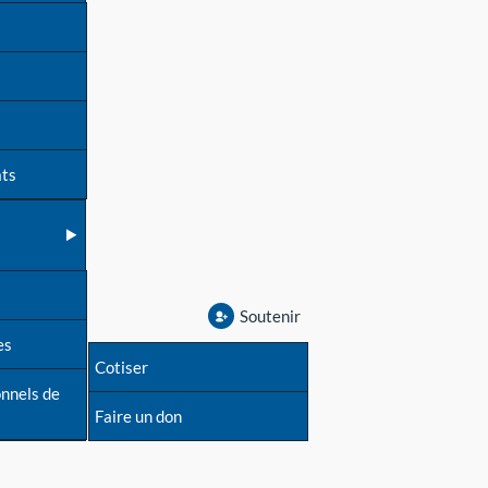
ats
Soutenir
es
Cotiser
onnels de
Faire un don