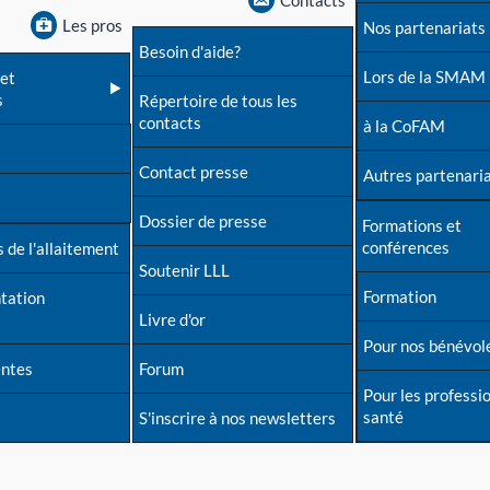
Contacts
Les pros
Nos partenariats
Besoin d'aide?
Lors de la SMAM
et
s
Répertoire de tous les
contacts
à la CoFAM
Contact presse
Autres partenari
Dossier de presse
Formations et
conférences
 de l'allaitement
Soutenir LLL
Formation
tation
Livre d'or
Pour nos bénévol
entes
Forum
Pour les professi
santé
S'inscrire à nos newsletters