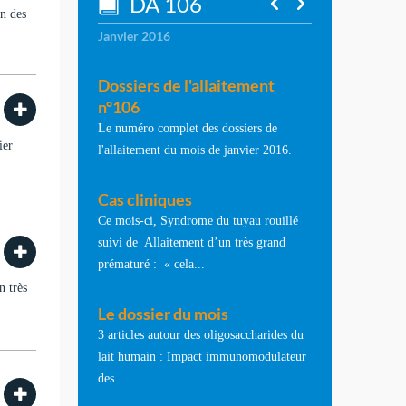
DA 106
on des
Janvier 2016
Dossiers de l'allaitement
n°106
Le numéro complet des dossiers de
ier
l'allaitement du mois de janvier 2016.
Cas cliniques
Ce mois-ci, Syndrome du tuyau rouillé
suivi de Allaitement d’un très grand
prématuré : « cela...
n très
Le dossier du mois
3 articles autour des oligosaccharides du
lait humain : Impact immunomodulateur
des...