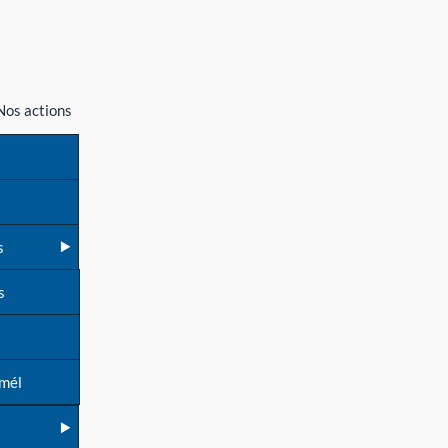
Nos actions
s
s
 mél