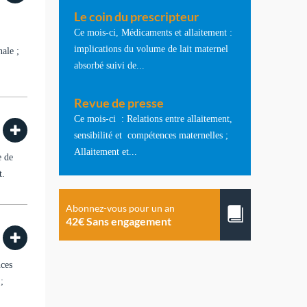
Le coin du prescripteur
Ce mois-ci, Médicaments et allaitement :
implications du volume de lait maternel
nale ;
absorbé suivi de...
Revue de presse
Ce mois-ci : Relations entre allaitement,
sensibilité et compétences maternelles ;
Allaitement et...
e de
t.
Abonnez-vous pour un an
42€ Sans engagement
nces
;