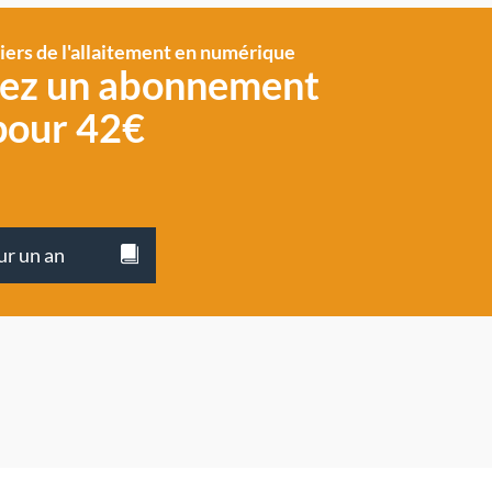
siers de l'allaitement en numérique
vez un abonnement
pour 42€
ur un an