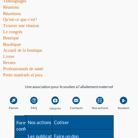
Témoignages
Réunions
Réunions
Qu'est-ce que c'est?
Trouver une réunion
Le congrès
Boutique
Boutique
Accueil de la boutique
Livres
Revues
Professionnels de santé
Petits matériels et jeux
Une association pour le soutien à l’allaitement maternel
Forum
FAQ
Contacts
Nos actions
Soutenir
Les pros
Avant la naissance
Nos actions
Besoin d'aide?
Cotiser
Formations et
conférences
Les débuts
Les publications
Répertoire de tous les
Faire un don