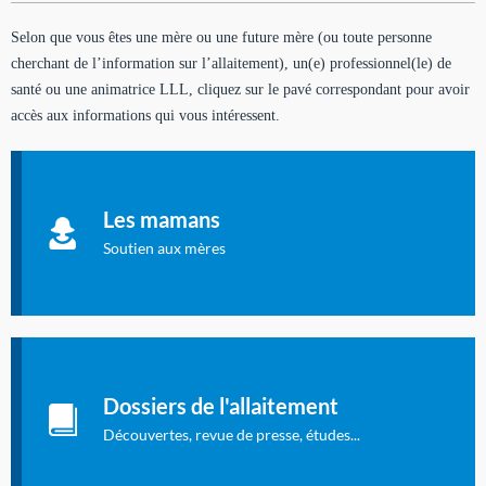
Selon que vous êtes une mère ou une future mère (ou toute personne
cherchant de l’information sur l’allaitement), un(e) professionnel(le) de
santé ou une animatrice LLL, cliquez sur le pavé correspondant pour avoir
accès aux informations qui vous intéressent.
Soutien aux mères
Informations sur l'allaitement et le maternage, pour vous aider
Les mamans
à allaiter et vous informer : toutes les rubriques qui
concernent l'allaitement.
Soutien aux mères
Les dossiers de l'allaitement
Publication en langue française qui fait le point sur les
Dossiers de l'allaitement
dernières études sur l'allaitement publiées dans la presse
internationale.
Découvertes, revue de presse, études...