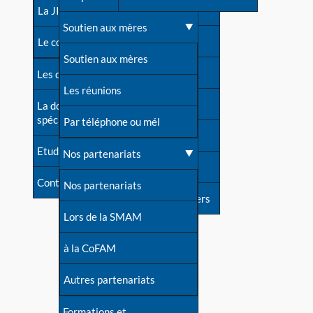
contacts
La JIA
Une difficulté d'allaitement ?
Soutien aux mères
Contact presse
Le congrès
Cas particuliers
Soutien aux mères
Dossier de presse
Les dossiers de l'allaitement
Mythes et vérités
Les réunions
Soutenir LLL
La documentation
spécialisée
Devenir animatrice ?
Par téléphone ou mél
Livre d'or
Etudes récentes
Une question sur le site
Nos partenariats
Forum
Contact
Nos partenariats
S'inscrire à nos newsletters
Lors de la SMAM
à la CoFAM
Autres partenariats
Formations et