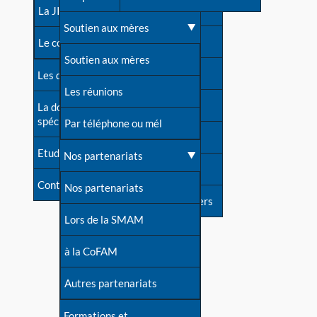
contacts
La JIA
Une difficulté d'allaitement ?
Soutien aux mères
Contact presse
Le congrès
Cas particuliers
Soutien aux mères
Dossier de presse
Les dossiers de l'allaitement
Mythes et vérités
Les réunions
Soutenir LLL
La documentation
spécialisée
Devenir animatrice ?
Par téléphone ou mél
Livre d'or
Etudes récentes
Une question sur le site
Nos partenariats
Forum
Contact
Nos partenariats
S'inscrire à nos newsletters
Lors de la SMAM
à la CoFAM
Autres partenariats
Formations et