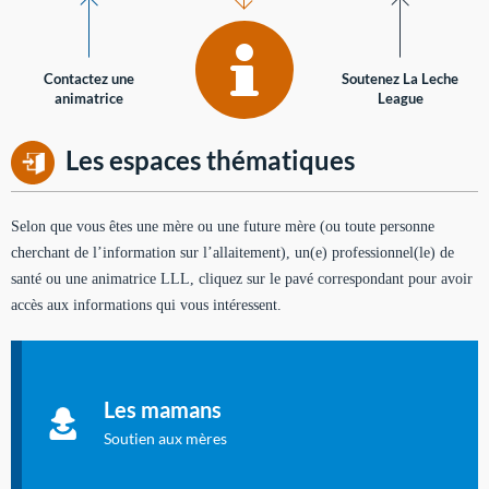
Contactez une
Soutenez La Leche
animatrice
League
Les espaces thématiques
Selon que vous êtes une mère ou une future mère (ou toute personne
cherchant de l’information sur l’allaitement), un(e) professionnel(le) de
santé ou une animatrice LLL, cliquez sur le pavé correspondant pour avoir
accès aux informations qui vous intéressent.
Soutien aux mères
Informations sur l'allaitement et le maternage, pour vous aider
Les mamans
à allaiter et vous informer : toutes les rubriques qui
concernent l'allaitement.
Soutien aux mères