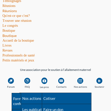
Témoignages
Réunions
Réunions
Qu'est-ce que c'est?
Trouver une réunion
Le congrès
Boutique
Boutique
Accueil de la boutique
Livres
Revues
Professionnels de santé
Petits matériels et jeux
Une association pour le soutien à l’allaitement maternel
Forum
FAQ
Contacts
Nos actions
Soutenir
Les pros
Avant la naissance
Nos actions
Besoin d'aide?
Cotiser
Formations et
conférences
Les débuts
Les publications
Répertoire de tous les
Faire un don