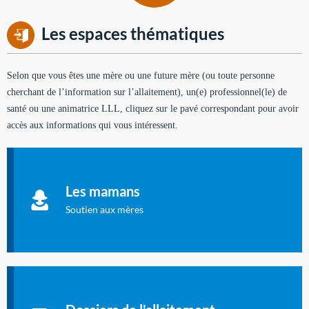
Les espaces thématiques
Selon que vous êtes une mère ou une future mère (ou toute personne
cherchant de l’information sur l’allaitement), un(e) professionnel(le) de
santé ou une animatrice LLL, cliquez sur le pavé correspondant pour avoir
accès aux informations qui vous intéressent.
Soutien aux mères
Informations sur l'allaitement et le maternage, pour vous aider
Les mamans
à allaiter et vous informer : toutes les rubriques qui
concernent l'allaitement.
Soutien aux mères
Les dossiers de l'allaitement
Publication en langue française qui fait le point sur les