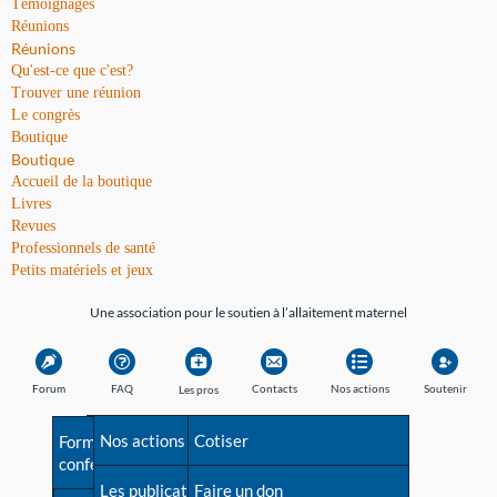
Témoignages
Réunions
Réunions
Qu'est-ce que c'est?
Trouver une réunion
Le congrès
Boutique
Boutique
Accueil de la boutique
Livres
Revues
Professionnels de santé
Petits matériels et jeux
Une association pour le soutien à l’allaitement maternel
Forum
FAQ
Contacts
Nos actions
Soutenir
Les pros
Avant la naissance
Nos actions
Besoin d'aide?
Cotiser
Formations et
conférences
Les débuts
Les publications
Répertoire de tous les
Faire un don