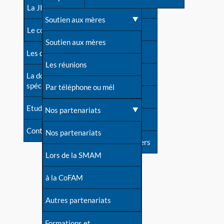
contacts
La JIA
Une difficulté d'allaitement ?
Soutien aux mères
Contact presse
Le congrès
Cas particuliers
Soutien aux mères
Dossier de presse
Les dossiers de l'allaitement
Mythes et vérités
Les réunions
Soutenir LLL
La documentation
spécialisée
Devenir animatrice ?
Par téléphone ou mél
Livre d'or
Etudes récentes
Une question sur le site
Nos partenariats
Forum
Contact
Nos partenariats
S'inscrire à nos newsletters
Lors de la SMAM
à la CoFAM
Autres partenariats
Formations et