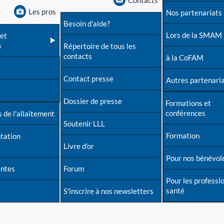
Contacts
Les pros
Nos partenariats
Besoin d'aide?
Lors de la SMAM
et
s
Répertoire de tous les
contacts
à la CoFAM
Contact presse
Autres partenari
Dossier de presse
Formations et
conférences
 de l'allaitement
Soutenir LLL
Formation
tation
Livre d'or
Pour nos bénévol
entes
Forum
Pour les professi
santé
S'inscrire à nos newsletters