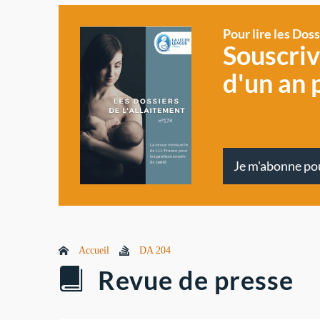
Pour lire les Dos
Souscri
d'un an 
Je m'abonne po
Accueil
DA 204
Revue de presse