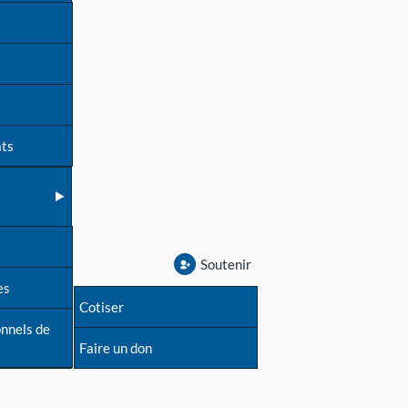
ats
Soutenir
es
Cotiser
onnels de
Faire un don