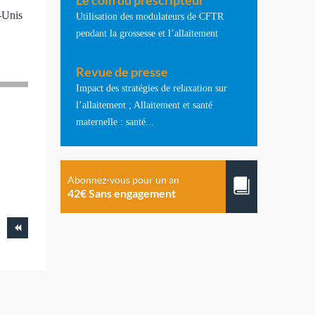
Le coin du prescripteur
-Unis
Utilisation des modulateurs de CFTR
pendant la grossesse et l’allaitement
Revue de presse
Impact des stratégies de relaxation sur
l’allaitement ; Allaitement et santé
maternelle : santé...
Abonnez-vous pour un an
42€ Sans engagement