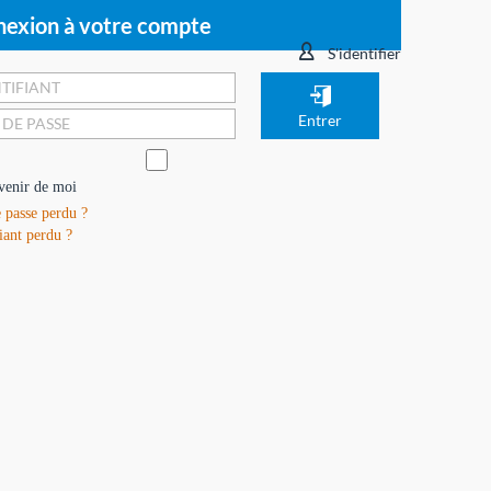
exion à votre compte
S'identifier
venir de moi
 passe perdu ?
iant perdu ?