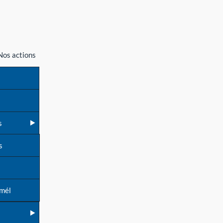
Nos actions
s
s
 mél