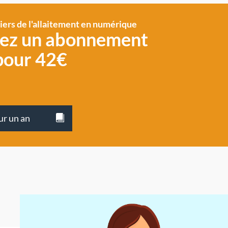
siers de l'allaitement en numérique
vez un abonnement
pour 42€
ur un an