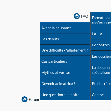
FAQ
Formations 
conférence
Avant la naissance
La JIA
Les débuts
Le congrès
Une difficulté d'allaitement ?
Les dossiers
Cas particuliers
La documen
Mythes et vérités
spécialisée
Devenir animatrice ?
Etudes réc
Une question sur le site
Contact
Forum