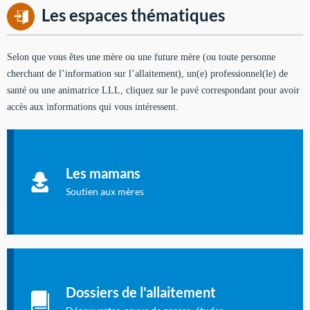
Les espaces thématiques
Selon que vous êtes une mère ou une future mère (ou toute personne
cherchant de l’information sur l’allaitement), un(e) professionnel(le) de
santé ou une animatrice LLL, cliquez sur le pavé correspondant pour avoir
accès aux informations qui vous intéressent.
Soutien aux mères
Informations sur l'allaitement et le maternage, pour vous aider
Les mamans
à allaiter et vous informer : toutes les rubriques qui
concernent l'allaitement.
Soutien aux mères
Les dossiers de l'allaitement
Publication en langue française qui fait le point sur les
Dossiers de l'allaitement
dernières études sur l'allaitement publiées dans la presse
internationale.