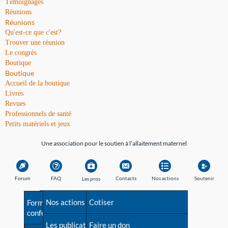
Témoignages
Réunions
Réunions
Qu'est-ce que c'est?
Trouver une réunion
Le congrès
Boutique
Boutique
Accueil de la boutique
Livres
Revues
Professionnels de santé
Petits matériels et jeux
Une association pour le soutien à l’allaitement maternel
Forum
FAQ
Contacts
Nos actions
Soutenir
Les pros
Avant la naissance
Nos actions
Besoin d'aide?
Cotiser
Formations et
conférences
Les débuts
Les publications
Répertoire de tous les
Faire un don