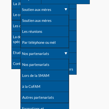
contacts
La JIA
Une difficulté d'allaitement ?
Soutien aux mères
Contact presse
Le congrès
Cas particuliers
Soutien aux mères
Dossier de presse
Les dossiers de l'allaitement
Mythes et vérités
Les réunions
Soutenir LLL
La documentation
spécialisée
Devenir animatrice ?
Par téléphone ou mél
Livre d'or
Etudes récentes
Une question sur le site
Nos partenariats
Forum
Contact
Nos partenariats
S'inscrire à nos newsletters
Lors de la SMAM
à la CoFAM
Autres partenariats
Formations et