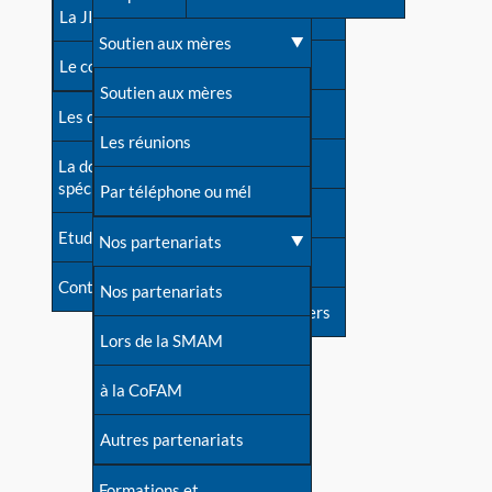
contacts
La JIA
Une difficulté d'allaitement ?
Soutien aux mères
Contact presse
Le congrès
Cas particuliers
Soutien aux mères
Dossier de presse
Les dossiers de l'allaitement
Mythes et vérités
Les réunions
Soutenir LLL
La documentation
spécialisée
Devenir animatrice ?
Par téléphone ou mél
Livre d'or
Etudes récentes
Une question sur le site
Nos partenariats
Forum
Contact
Nos partenariats
S'inscrire à nos newsletters
Lors de la SMAM
à la CoFAM
Autres partenariats
Formations et