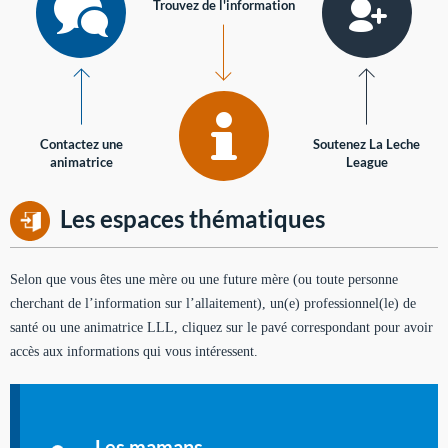
Trouvez de l'information
Contactez une
Soutenez La Leche
animatrice
League
Les espaces thématiques
Selon que vous êtes une mère ou une future mère (ou toute personne
cherchant de l’information sur l’allaitement), un(e) professionnel(le) de
santé ou une animatrice LLL, cliquez sur le pavé correspondant pour avoir
accès aux informations qui vous intéressent.
Soutien aux mères
Informations sur l'allaitement et le maternage, pour vous aider
Les mamans