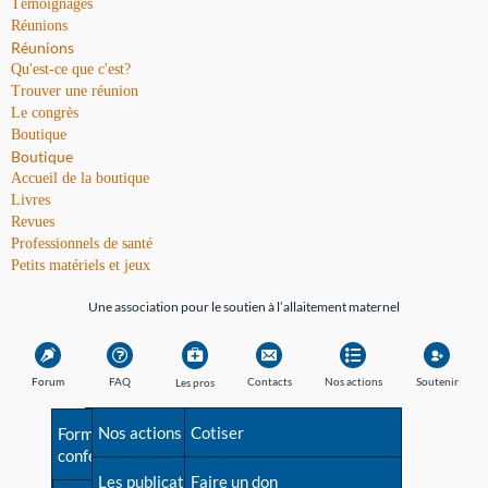
Témoignages
Réunions
Réunions
Qu'est-ce que c'est?
Trouver une réunion
Le congrès
Boutique
Boutique
Accueil de la boutique
Livres
Revues
Professionnels de santé
Petits matériels et jeux
Une association pour le soutien à l’allaitement maternel
Forum
FAQ
Contacts
Nos actions
Soutenir
Les pros
Avant la naissance
Nos actions
Besoin d'aide?
Cotiser
Formations et
conférences
Les débuts
Les publications
Répertoire de tous les
Faire un don