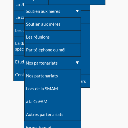
contacts
La JIA
Une difficulté d'allaitement ?
Soutien aux mères
Contact presse
Le congrès
Cas particuliers
Soutien aux mères
Dossier de presse
Les dossiers de l'allaitement
Mythes et vérités
Les réunions
Soutenir LLL
La documentation
spécialisée
Devenir animatrice ?
Par téléphone ou mél
Livre d'or
Etudes récentes
Une question sur le site
Nos partenariats
Forum
Contact
Nos partenariats
S'inscrire à nos newsletters
Lors de la SMAM
à la CoFAM
Autres partenariats
Formations et