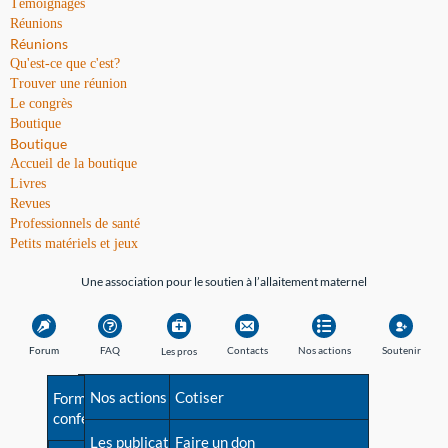
Témoignages
Réunions
Réunions
Qu'est-ce que c'est?
Trouver une réunion
Le congrès
Boutique
Boutique
Accueil de la boutique
Livres
Revues
Professionnels de santé
Petits matériels et jeux
Une association pour le soutien à l’allaitement maternel
Forum
FAQ
Contacts
Nos actions
Soutenir
Les pros
Avant la naissance
Nos actions
Besoin d'aide?
Cotiser
Formations et
conférences
Les débuts
Les publications
Répertoire de tous les
Faire un don