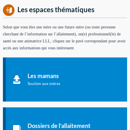
Les espaces thématiques
Selon que vous êtes une mère ou une future mère (ou toute personne
cherchant de l’information sur l’allaitement), un(e) professionnel(le) de
santé ou une animatrice LLL, cliquez sur le pavé correspondant pour avoir
accès aux informations qui vous intéressent.
Soutien aux mères
Informations sur l'allaitement et le maternage, pour vous aider
Les mamans
à allaiter et vous informer : toutes les rubriques qui
concernent l'allaitement.
Soutien aux mères
Les dossiers de l'allaitement
Publication en langue française qui fait le point sur les
Dossiers de l'allaitement
dernières études sur l'allaitement publiées dans la presse