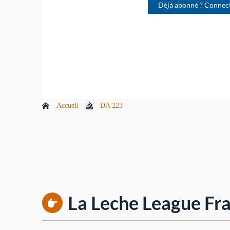
Déjà abonné ? Connec
Accueil
DA 223
La Leche League Fra