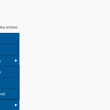
Nos actions
s
s
 mél