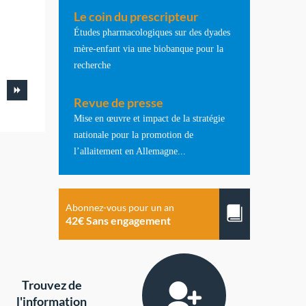
Le coin du prescripteur
Études pharmacologiques sur des dyades
mère-enfant via une biobanque pour la
recherche
Revue de presse
Mise en œuvre et impact de la stratégie
nationale pour la promotion de
l’allaitement en Allemagne...
Abonnez-vous pour un an
42€ Sans engagement
Trouvez de
l'information