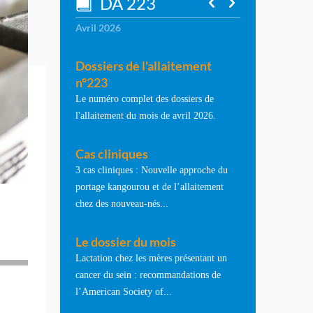
DA 223
Avril 2026
Dossiers de l'allaitement
n°223
Le numéro complet des dossiers de
l'allaitement du mois de avril 2026.
Cas cliniques
3 cas cliniques : Nouvelle approche du
portage kangourou et de l’allaitement
chez des nouveau-nés...
Le dossier du mois
Lactation chez les mères présentant un
cancer du sein : recommandations de
l’American Society of...