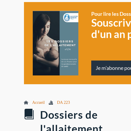
Pour lire les Dos
Souscri
d'un an 
Je m'abonne po
Accueil
DA 223
Dossiers de
l'allaitement