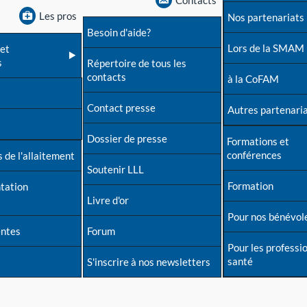
Contacts
Les pros
Nos partenariats
Besoin d'aide?
Lors de la SMAM
et
s
Répertoire de tous les
contacts
à la CoFAM
Contact presse
Autres partenari
Dossier de presse
Formations et
conférences
 de l'allaitement
Soutenir LLL
Formation
tation
Livre d'or
Pour nos bénévol
entes
Forum
Pour les professi
santé
S'inscrire à nos newsletters