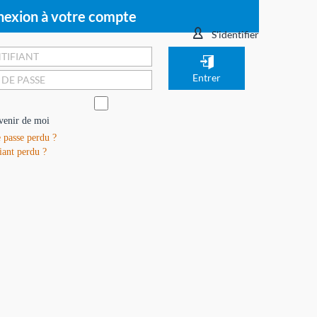
exion à votre compte
S'identifier
venir de moi
 passe perdu ?
iant perdu ?