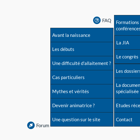
FAQ
Formations 
conférence
Avant la naissance
La JIA
Les débuts
Le congrès
Une difficulté d'allaitement ?
Les dossiers
Cas particuliers
La documen
Mythes et vérités
spécialisée
Devenir animatrice ?
Etudes réc
Une question sur le site
Contact
Forum