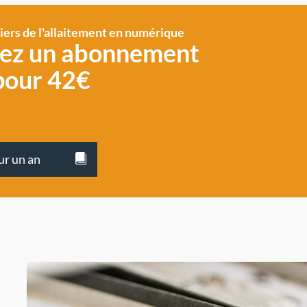
siers de l'allaitement en numérique
vez un abonnement
pour 42€
ur un an