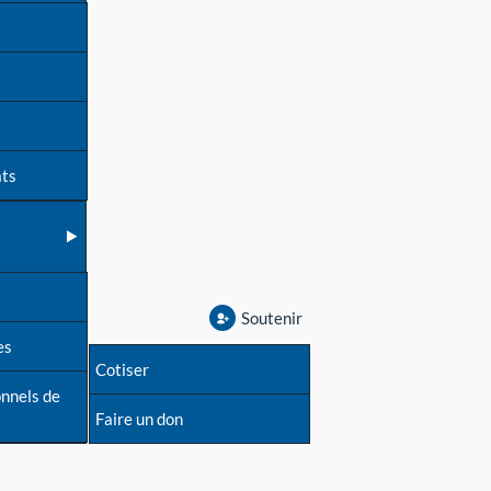
ats
Soutenir
es
Cotiser
onnels de
Faire un don