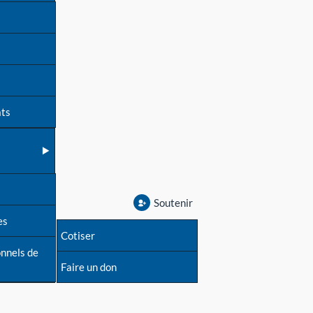
ats
Soutenir
es
Cotiser
onnels de
Faire un don