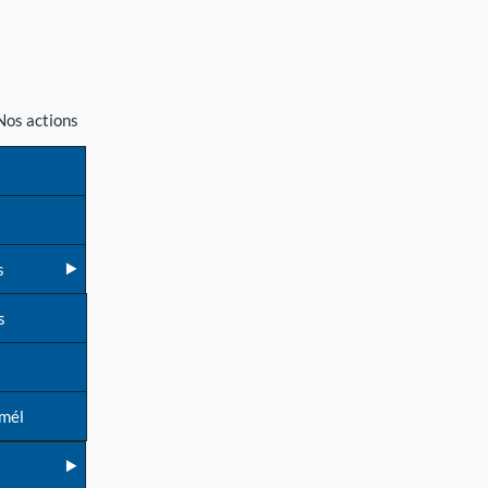
Nos actions
s
s
 mél