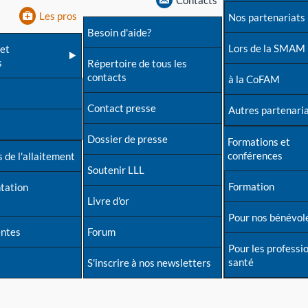
Contacts
Les pros
Nos partenariats
Besoin d'aide?
Lors de la SMAM
et
s
Répertoire de tous les
contacts
à la CoFAM
Contact presse
Autres partenari
Dossier de presse
Formations et
conférences
 de l'allaitement
Soutenir LLL
Formation
tation
Livre d'or
Pour nos bénévol
entes
Forum
Pour les professi
santé
S'inscrire à nos newsletters