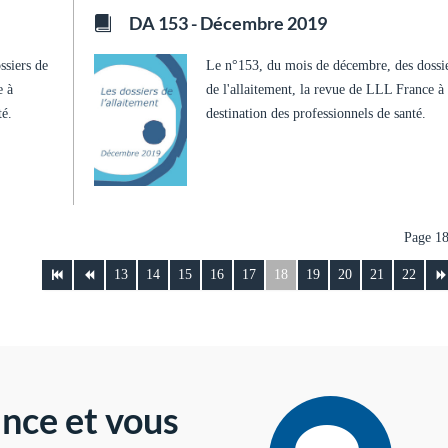
DA 153 - Décembre 2019
ssiers de
Le n°153, du mois de décembre, des dossi
e à
de l'allaitement, la revue de LLL France à
té.
destination des professionnels de santé.
Page 18
13
14
15
16
17
18
19
20
21
22
nce et vous