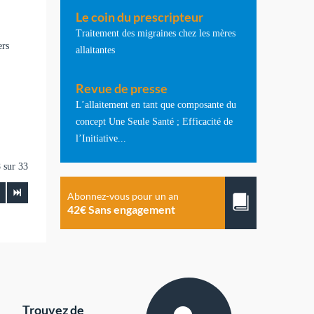
Le coin du prescripteur
Traitement des migraines chez les mères
ers
allaitantes
Revue de presse
L’allaitement en tant que composante du
concept Une Seule Santé ; Efficacité de
l’Initiative...
 sur 33
Abonnez-vous pour un an
42€ Sans engagement
Trouvez de