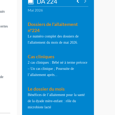
DA 224
Mai 2026
mais
Dossiers de l'allaitement
vertes
n°224
Le numéro complet des dossiers de
l'allaitement du mois de mai 2026.
Cas cliniques
2 cas cliniques : Bébé né à terme précoce
– Un cas clinique ; Poursuite de
l’allaitement après...
 de
Le dossier du mois
Bénéfices de l’allaitement pour la santé
de la dyade mère-enfant : rôle du
microbiote lacté