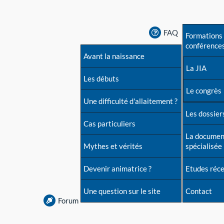
FAQ
Formations 
conférence
Avant la naissance
La JIA
Les débuts
Le congrès
Une difficulté d'allaitement ?
Les dossiers
Cas particuliers
La documen
Mythes et vérités
spécialisée
Devenir animatrice ?
Etudes réc
Une question sur le site
Contact
Forum