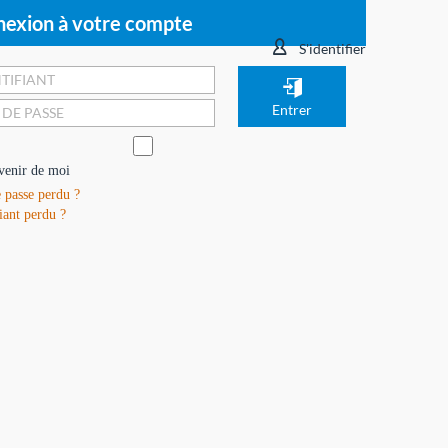
exion à votre compte
S'identifier
venir de moi
 passe perdu ?
iant perdu ?