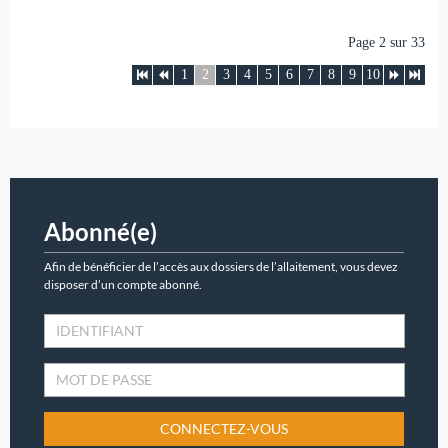
Page 2 sur 33
1
2
3
4
5
6
7
8
9
10
Abonné(e)
Afin de bénéficier de l’accès aux dossiers de l’allaitement, vous devez
disposer d’un compte abonné.
CONNECTEZ-VOUS