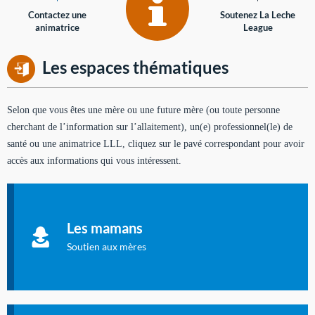
Contactez une
Soutenez La Leche
animatrice
League
Les espaces thématiques
Selon que vous êtes une mère ou une future mère (ou toute personne
cherchant de l’information sur l’allaitement), un(e) professionnel(le) de
santé ou une animatrice LLL, cliquez sur le pavé correspondant pour avoir
accès aux informations qui vous intéressent.
Soutien aux mères
Informations sur l'allaitement et le maternage, pour vous aider
Les mamans
à allaiter et vous informer : toutes les rubriques qui
concernent l'allaitement.
Soutien aux mères