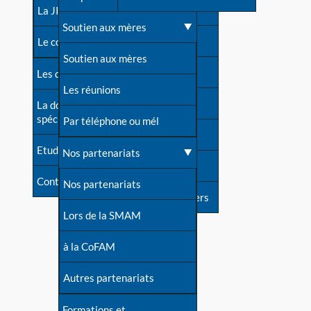
contacts
La JIA
Une difficulté d'allaitement ?
Soutien aux mères
Contact presse
Le congrès
Cas particuliers
Soutien aux mères
Dossier de presse
Les dossiers de l'allaitement
Mythes et vérités
Les réunions
Soutenir LLL
La documentation
spécialisée
Devenir animatrice ?
Par téléphone ou mél
Livre d'or
Etudes récentes
Une question sur le site
Nos partenariats
Forum
Contact
Nos partenariats
S'inscrire à nos newsletters
Lors de la SMAM
à la CoFAM
Autres partenariats
Formations et