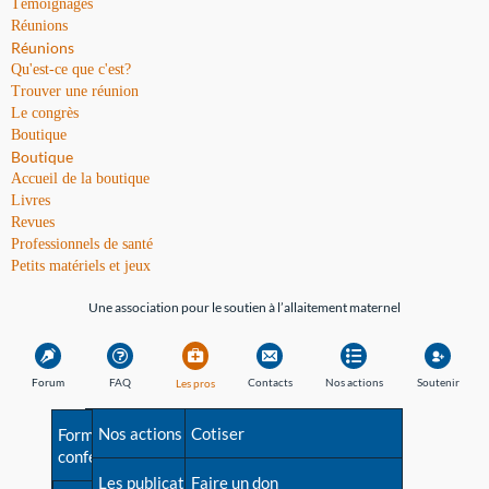
Témoignages
Réunions
Réunions
Qu'est-ce que c'est?
Trouver une réunion
Le congrès
Boutique
Boutique
Accueil de la boutique
Livres
Revues
Professionnels de santé
Petits matériels et jeux
Une association pour le soutien à l’allaitement maternel
Forum
FAQ
Contacts
Nos actions
Soutenir
Les pros
Avant la naissance
Nos actions
Besoin d'aide?
Cotiser
Formations et
conférences
Les débuts
Les publications
Répertoire de tous les
Faire un don