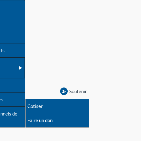
ats
Soutenir
es
Cotiser
onnels de
Faire un don