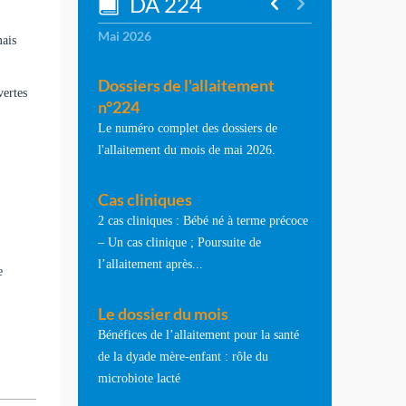
DA 224
Mai 2026
mais
Dossiers de l'allaitement
vertes
n°224
Le numéro complet des dossiers de
l'allaitement du mois de mai 2026.
Cas cliniques
2 cas cliniques : Bébé né à terme précoce
– Un cas clinique ; Poursuite de
l’allaitement après...
e
Le dossier du mois
Bénéfices de l’allaitement pour la santé
de la dyade mère-enfant : rôle du
microbiote lacté