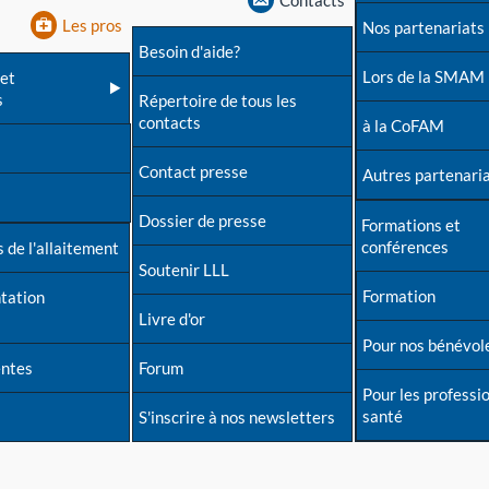
Contacts
Les pros
Nos partenariats
Besoin d'aide?
Lors de la SMAM
et
s
Répertoire de tous les
contacts
à la CoFAM
Contact presse
Autres partenari
Dossier de presse
Formations et
conférences
 de l'allaitement
Soutenir LLL
Formation
tation
Livre d'or
Pour nos bénévol
entes
Forum
Pour les professi
santé
S'inscrire à nos newsletters