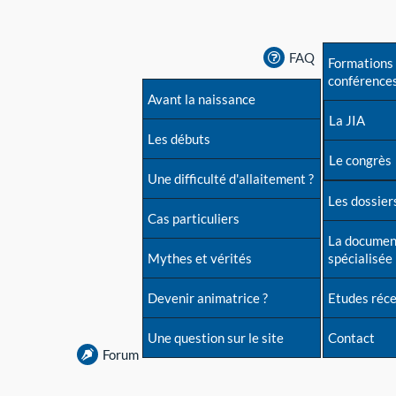
FAQ
Formations 
conférence
Avant la naissance
La JIA
Les débuts
Le congrès
Une difficulté d'allaitement ?
Les dossiers
Cas particuliers
La documen
Mythes et vérités
spécialisée
Devenir animatrice ?
Etudes réc
Une question sur le site
Contact
Forum