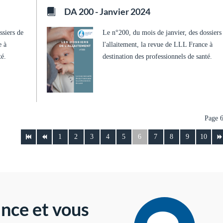
DA 200 - Janvier 2024
ssiers de
Le n°200, du mois de janvier, des dossiers
e à
l'allaitement, la revue de LLL France à
té.
destination des professionnels de santé.
Page 6
1
2
3
4
5
6
7
8
9
10
nce et vous