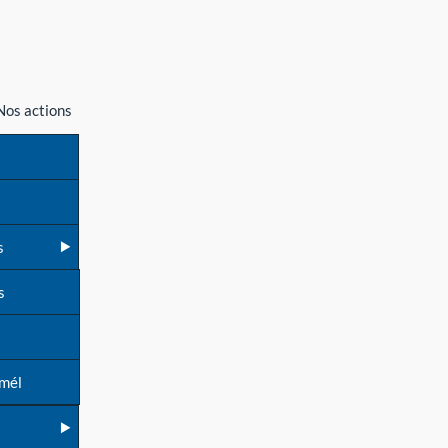
Nos actions
s
s
 mél