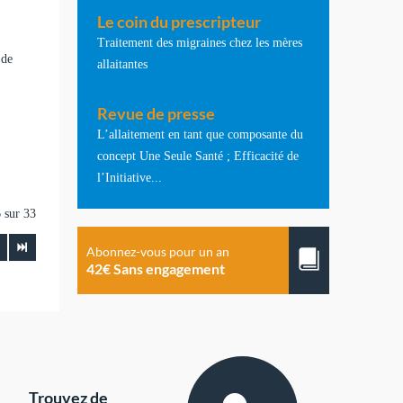
Le coin du prescripteur
Traitement des migraines chez les mères
 de
allaitantes
Revue de presse
L’allaitement en tant que composante du
concept Une Seule Santé ; Efficacité de
l’Initiative...
 sur 33
Abonnez-vous pour un an
42€ Sans engagement
Trouvez de