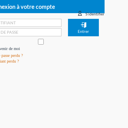
exion à votre compte
S'identifier
venir de moi
 passe perdu ?
iant perdu ?