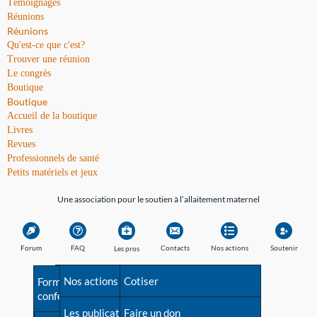
Témoignages
Réunions
Réunions
Qu'est-ce que c'est?
Trouver une réunion
Le congrès
Boutique
Boutique
Accueil de la boutique
Livres
Revues
Professionnels de santé
Petits matériels et jeux
Une association pour le soutien à l’allaitement maternel
Forum
FAQ
Contacts
Nos actions
Soutenir
Les pros
Avant la naissance
Nos actions
Besoin d'aide?
Cotiser
Formations et
conférences
Les débuts
Les publications
Répertoire de tous les
Faire un don