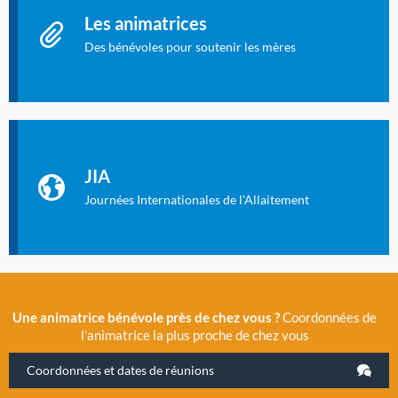
Les animatrices
Des bénévoles pour soutenir les mères
Identifiant oublié ?
Mot de passe oublié ?
Les Journées Internationales de l'Allaitement
La Cité des Sciences et de l’Industrie a accueilli en novembre
JIA
2019 la 11e Journée Internationale de l’Allaitement, un
évènement exceptionnel organisé par LLL France.
Journées Internationales de l'Allaitement
Une animatrice bénévole près de chez vous ?
Coordonnées de
l’animatrice la plus proche de chez vous
Coordonnées et dates de réunions