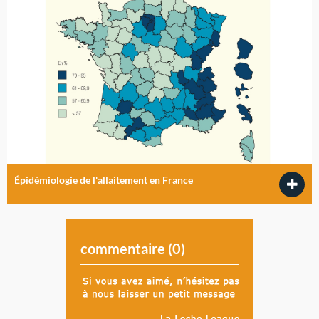
Épidémiologie de l'allaitement en France
commentaire (
0
)