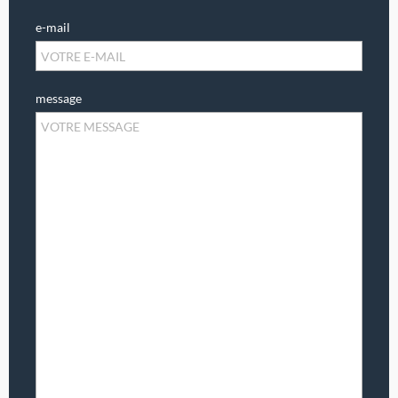
e-mail
message