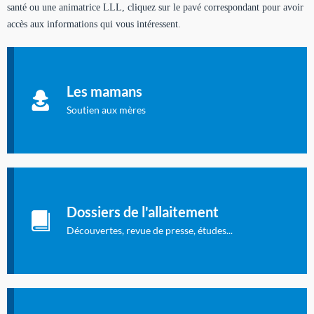
santé ou une animatrice LLL, cliquez sur le pavé correspondant pour avoir
accès aux informations qui vous intéressent.
Soutien aux mères
Informations sur l'allaitement et le maternage, pour vous aider
Les mamans
à allaiter et vous informer : toutes les rubriques qui
concernent l'allaitement.
Soutien aux mères
Les dossiers de l'allaitement
Publication en langue française qui fait le point sur les
Dossiers de l'allaitement
dernières études sur l'allaitement publiées dans la presse
internationale.
Découvertes, revue de presse, études...
Connexion à l'espace privé