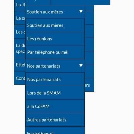
contacts
La JIA
Une difficulté d'allaitement ?
Soutien aux mères
Contact presse
Le congrès
Cas particuliers
Soutien aux mères
Dossier de presse
Les dossiers de l'allaitement
Mythes et vérités
Les réunions
Soutenir LLL
La documentation
spécialisée
Devenir animatrice ?
Par téléphone ou mél
Livre d'or
Etudes récentes
Une question sur le site
Nos partenariats
Forum
Contact
Nos partenariats
S'inscrire à nos newsletters
Lors de la SMAM
à la CoFAM
Autres partenariats
Formations et