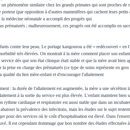
ve un phénomène similaire chez les grands primates qui sont proches de
porteur (par opposition à d'autres mammifères qui cachent leurs petits da
 la médecine néonatale a accompli des progrès qui
plus prématurés ; malheureusement, ces progrès ont été accomplis en sacr
ants contre leur peau. Le portage kangourou a été « redécouvert » en Col
a morbidité très élevées. On montrait à la mère comment placer son enfan
du service dès que son état clinique était stable et que la mère avait bien 
r la prise en charge des prématurés (ce type de soins représente en gros 
a qualité du lien mère-enfant et d'encourager l'allaitement
ment : la durée de l'allaitement est augmentée, la mère a une sécrétion la
laitement à la sortie du service est plus élevée. L'enfant maintient bien
 rythme cardiaque et respiratoire est aussi stable que dans un incubateur
abaisser la prévalence des infections, mais les études sur le sujet restent
iger pour des services où le coût d'hospitalisation est élevé. Dans l'ens
rouvé. Il est cependant dommage que bon nombre des études effectuées à