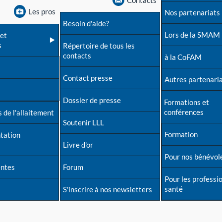
Contacts
Les pros
Nos partenariats
Besoin d'aide?
Lors de la SMAM
et
s
Répertoire de tous les
contacts
à la CoFAM
Contact presse
Autres partenari
Dossier de presse
Formations et
conférences
 de l'allaitement
Soutenir LLL
Formation
tation
Livre d'or
Pour nos bénévol
entes
Forum
Pour les professi
santé
S'inscrire à nos newsletters