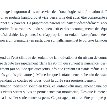
tage kangourou dans un service de néonatalogie est la formation de l'é
ateur au portage kangourou et vice-versa. Elle doit aussi être compétente
onnel aux parents. La plupart des parents souhaitent désespérément s'occu
prendre. Ils auront besoin du soutien actif et des encouragements de l'éq
 désir d'aider les parents à se réapproprier leur enfant. Lorsqu'une mè
nner à un prématuré (en particulier sur l'allaitement et le portage kango
 de l'état clinique de l'enfant, de la motivation et du niveau de connai
tre débuté très rapidement (dans les 90 mn qui suivent la naissance, dès q
ment (au bout de quelques jours, dès que l'enfant est stable même s'il a
rès grands prématurés). Même lorsque l'enfant a encore besoin de rester
u pendant de courtes périodes, dont la durée sera progressivement
tilation, perfusion sont bien fixés, et l'enfant vêtu uniquement d'une co
nes vitaux seront suivis en permanence par monitoring. Dès que la mère au
 à l'installer seule contre sa peau. Ce portage peut aussi être pratiqué pa