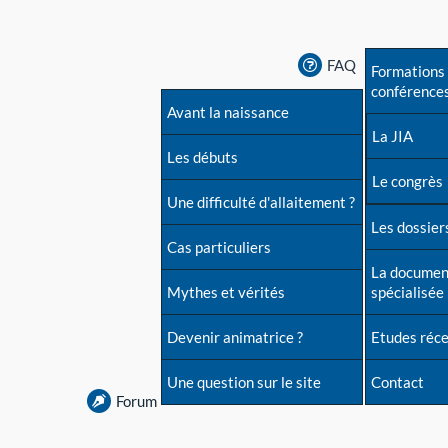
FAQ
Formations 
conférence
Avant la naissance
La JIA
Les débuts
Le congrès
Une difficulté d'allaitement ?
Les dossiers
Cas particuliers
La documen
Mythes et vérités
spécialisée
Devenir animatrice ?
Etudes réc
Une question sur le site
Contact
Forum