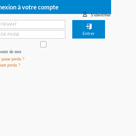
exion à votre compte
S'identifier
venir de moi
 passe perdu ?
iant perdu ?