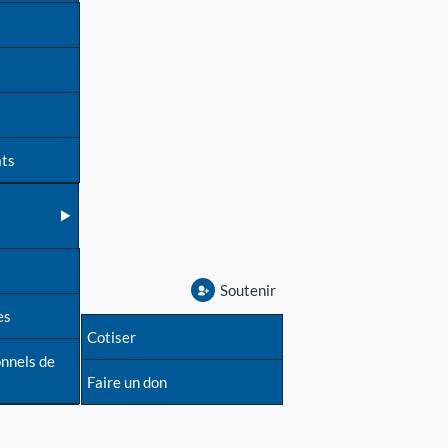
ats
Soutenir
es
Cotiser
onnels de
Faire un don