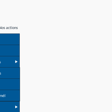
Nos actions
s
s
 mél