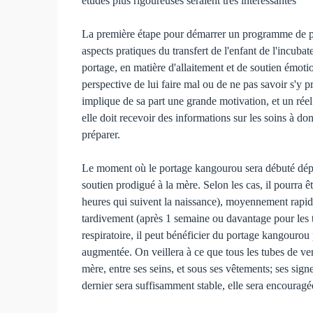
études plus rigoureuses seraient très intéressantes
La première étape pour démarrer un programme de por
aspects pratiques du transfert de l'enfant de l'incub
portage, en matière d'allaitement et de soutien émoti
perspective de lui faire mal ou de ne pas savoir s'y 
implique de sa part une grande motivation, et un réel
elle doit recevoir des informations sur les soins à do
préparer.
Le moment où le portage kangourou sera débuté dépend
soutien prodigué à la mère. Selon les cas, il pourra ê
heures qui suivent la naissance), moyennement rapide
tardivement (après 1 semaine ou davantage pour les t
respiratoire, il peut bénéficier du portage kangouro
augmentée. On veillera à ce que tous les tubes de ven
mère, entre ses seins, et sous ses vêtements; ses sig
dernier sera suffisamment stable, elle sera encouragée