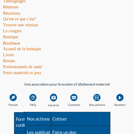
Témoignages
Réunions
Réunions
Qu'est-ce que c'est?
Trouver une réunion
Le congrès
Boutique
Boutique
Accueil de la boutique
Livres
Revues
Professionnels de santé
Petits matériels et jeux
Une association pour le soutien à l’allaitement maternel
Forum
FAQ
Contacts
Nos actions
Soutenir
Les pros
Avant la naissance
Nos actions
Besoin d'aide?
Cotiser
Formations et
conférences
Les débuts
Les publications
Répertoire de tous les
Faire un don