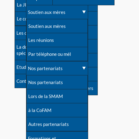
contacts
La JIA
Une difficulté d'allaitement ?
Soutien aux mères
Contact presse
Le congrès
Cas particuliers
Soutien aux mères
Dossier de presse
Les dossiers de l'allaitement
Mythes et vérités
Les réunions
Soutenir LLL
La documentation
spécialisée
Devenir animatrice ?
Par téléphone ou mél
Livre d'or
Etudes récentes
Une question sur le site
Nos partenariats
Forum
Contact
Nos partenariats
S'inscrire à nos newsletters
Lors de la SMAM
à la CoFAM
Autres partenariats
Formations et