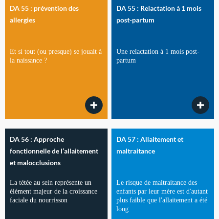
DA 55 : prévention des
DA 55 : Relactation à 1 mois
allergies
post-partum
Et si tout (ou presque) se jouait à
Une relactation à 1 mois post-
la naissance ?
partum
DA 56 : Approche
DA 57 : Allaitement et
fonctionnelle de l’allaitement
maltraitance
et malocclusions
La tétée au sein représente un
Le risque de maltraitance des
élément majeur de la croissance
enfants par leur mère est d'autant
faciale du nourrisson
plus faible que l'allaitement a été
long