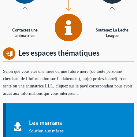
Contactez une
Soutenez La Leche
animatrice
League
Les espaces thématiques
Selon que vous êtes une mère ou une future mère (ou toute personne
cherchant de l’information sur l’allaitement), un(e) professionnel(le) de
santé ou une animatrice LLL, cliquez sur le pavé correspondant pour avoir
accès aux informations qui vous intéressent.
Soutien aux mères
Informations sur l'allaitement et le maternage, pour vous aider
Les mamans
à allaiter et vous informer : toutes les rubriques qui
concernent l'allaitement.
Soutien aux mères