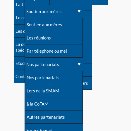
contacts
La JIA
Une difficulté d'allaitement ?
Soutien aux mères
Contact presse
Le congrès
Cas particuliers
Soutien aux mères
Dossier de presse
Les dossiers de l'allaitement
Mythes et vérités
Les réunions
Soutenir LLL
La documentation
spécialisée
Devenir animatrice ?
Par téléphone ou mél
Livre d'or
Etudes récentes
Une question sur le site
Nos partenariats
Forum
Contact
Nos partenariats
S'inscrire à nos newsletters
Lors de la SMAM
à la CoFAM
Autres partenariats
Formations et