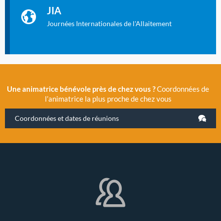
La Cité des Sciences et de l’Industrie a accueilli en novembre
JIA
2019 la 11e Journée Internationale de l’Allaitement, un
évènement exceptionnel organisé par LLL France.
Journées Internationales de l'Allaitement
Une animatrice bénévole près de chez vous ?
Coordonnées de
l’animatrice la plus proche de chez vous
Coordonnées et dates de réunions