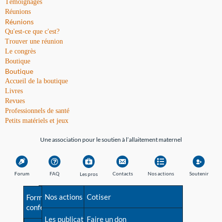
Témoignages
Réunions
Réunions
Qu'est-ce que c'est?
Trouver une réunion
Le congrès
Boutique
Boutique
Accueil de la boutique
Livres
Revues
Professionnels de santé
Petits matériels et jeux
Une association pour le soutien à l’allaitement maternel
Forum
FAQ
Contacts
Nos actions
Soutenir
Les pros
Avant la naissance
Nos actions
Besoin d'aide?
Cotiser
Formations et
conférences
Les débuts
Les publications
Répertoire de tous les
Faire un don