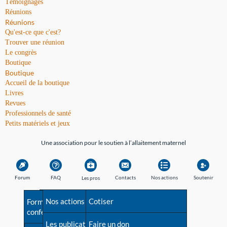
Témoignages
Réunions
Réunions
Qu'est-ce que c'est?
Trouver une réunion
Le congrès
Boutique
Boutique
Accueil de la boutique
Livres
Revues
Professionnels de santé
Petits matériels et jeux
Une association pour le soutien à l’allaitement maternel
Forum
FAQ
Contacts
Nos actions
Soutenir
Les pros
Avant la naissance
Nos actions
Besoin d'aide?
Cotiser
Formations et
conférences
Les débuts
Les publications
Répertoire de tous les
Faire un don