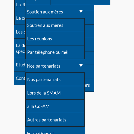
contacts
La JIA
Une difficulté d'allaitement ?
Soutien aux mères
Contact presse
Le congrès
Cas particuliers
Soutien aux mères
Dossier de presse
Les dossiers de l'allaitement
Mythes et vérités
Les réunions
Soutenir LLL
La documentation
spécialisée
Devenir animatrice ?
Par téléphone ou mél
Livre d'or
Etudes récentes
Une question sur le site
Nos partenariats
Forum
Contact
Nos partenariats
S'inscrire à nos newsletters
Lors de la SMAM
à la CoFAM
Autres partenariats
Formations et