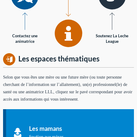
Contactez une
Soutenez La Leche
animatrice
League
Les espaces thématiques
Selon que vous êtes une mère ou une future mère (ou toute personne
cherchant de l’information sur l’allaitement), un(e) professionnel(le) de
santé ou une animatrice LLL, cliquez sur le pavé correspondant pour avoir
accès aux informations qui vous intéressent.
Soutien aux mères
Informations sur l'allaitement et le maternage, pour vous aider
Les mamans
à allaiter et vous informer : toutes les rubriques qui
concernent l'allaitement.
Soutien aux mères