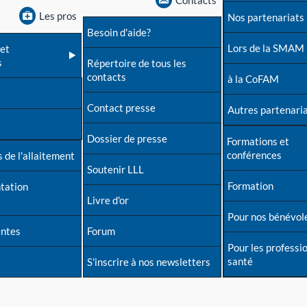
Contacts
Les pros
Nos partenariats
Besoin d'aide?
Lors de la SMAM
et
s
Répertoire de tous les
contacts
à la CoFAM
Contact presse
Autres partenari
Dossier de presse
Formations et
conférences
 de l'allaitement
Soutenir LLL
Formation
tation
Livre d'or
Pour nos bénévol
entes
Forum
Pour les professi
santé
S'inscrire à nos newsletters