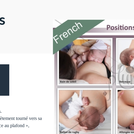
s
s.
lètement tourné vers sa
ce au plafond »,