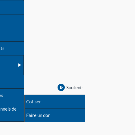
ats
Soutenir
es
Cotiser
onnels de
Faire un don