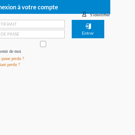
exion à votre compte
S'identifier
venir de moi
 passe perdu ?
iant perdu ?