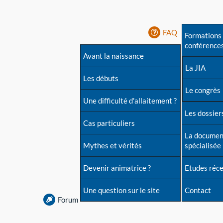
FAQ
Formations 
conférence
Avant la naissance
La JIA
Les débuts
Le congrès
Une difficulté d'allaitement ?
Les dossiers
Cas particuliers
La documen
Mythes et vérités
spécialisée
Devenir animatrice ?
Etudes réc
Une question sur le site
Contact
Forum