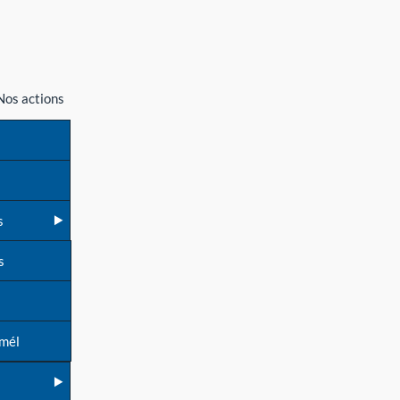
Nos actions
s
s
 mél