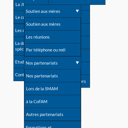
contacts
La JIA
Une difficulté d'allaitement ?
Soutien aux mères
Contact presse
Le congrès
Cas particuliers
Soutien aux mères
Dossier de presse
Les dossiers de l'allaitement
Mythes et vérités
Les réunions
Soutenir LLL
La documentation
spécialisée
Devenir animatrice ?
Par téléphone ou mél
Livre d'or
Etudes récentes
Une question sur le site
Nos partenariats
Forum
Contact
Nos partenariats
S'inscrire à nos newsletters
Lors de la SMAM
à la CoFAM
Autres partenariats
Formations et