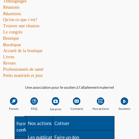
Témoignages
Réunions
Réunions
Qu'est-ce que c'est?
Trouver une réunion
Le congrès
Boutique
Boutique
Accueil de la boutique
Livres
Revues
Professionnels de santé
Petits matériels et jeux
Une association pour le soutien à l’allaitement maternel
Forum
FAQ
Contacts
Nos actions
Soutenir
Les pros
Avant la naissance
Nos actions
Besoin d'aide?
Cotiser
Formations et
conférences
Les débuts
Les publications
Répertoire de tous les
Faire un don