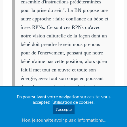
ensemble d'instructions prédéterminées
pour la prise du sein". La BN propose une
autre approche : faire confiance au bébé et
à ses RPNs. Ce sont ces RPNs qu'avec
notre vision culturelle de la façon dont un
bébé doit prendre le sein nous prenons
pour de l'énervement, pensant que notre
bébé n'aime pas cette position, alors qu'en
fait il met tout en œuvre et toute son
énergie, avec tout son corps en poussant
des cris pour arriver à prendre le sein,
parce que, bien heureusement, grâce à la
En poursuivant votre navigation sur ce site, vous
acceptez l’utilisation de cookies.
BN rien ne l'entrave, rien ne l'empêche, il
J'accepte
est actif, acteur ! La BN est une position
Non, je souhaite avoir plus d'informations...
instinctive, contrairement à la madone,