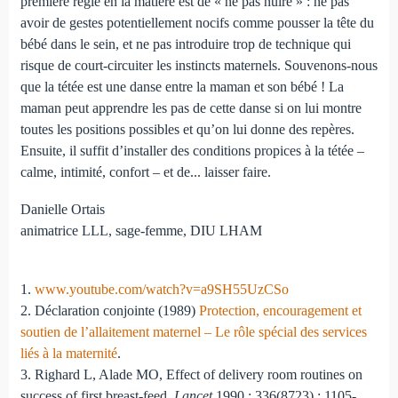
première règle en la matière est de « ne pas nuire » : ne pas
avoir de gestes potentiellement nocifs comme pousser la tête du
bébé dans le sein, et ne pas introduire trop de technique qui
risque de court-circuiter les instincts maternels. Souvenons-nous
que la tétée est une danse entre la maman et son bébé ! La
maman peut apprendre les pas de cette danse si on lui montre
toutes les positions possibles et qu’on lui donne des repères.
Ensuite, il suffit d’installer des conditions propices à la tétée –
calme, intimité, confort – et de... laisser faire.
Danielle Ortais
animatrice LLL, sage-femme, DIU LHAM
1.
www.youtube.com/watch?v=a9SH55UzCSo
2. Déclaration conjointe (1989)
Protection, encouragement et
soutien de l’allaitement maternel – Le rôle spécial des services
liés à la maternité
.
3. Righard L, Alade MO, Effect of delivery room routines on
success of first breast-feed,
Lancet
1990 ; 336(8723) : 1105-