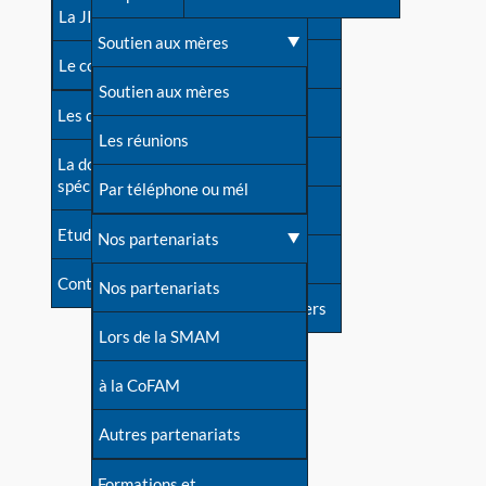
contacts
La JIA
Une difficulté d'allaitement ?
Soutien aux mères
Contact presse
Le congrès
Cas particuliers
Soutien aux mères
Dossier de presse
Les dossiers de l'allaitement
Mythes et vérités
Les réunions
Soutenir LLL
La documentation
spécialisée
Devenir animatrice ?
Par téléphone ou mél
Livre d'or
Etudes récentes
Une question sur le site
Nos partenariats
Forum
Contact
Nos partenariats
S'inscrire à nos newsletters
Lors de la SMAM
à la CoFAM
Autres partenariats
Formations et