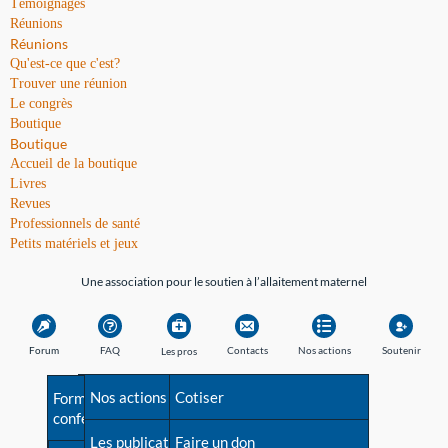
Témoignages
Réunions
Réunions
Qu'est-ce que c'est?
Trouver une réunion
Le congrès
Boutique
Boutique
Accueil de la boutique
Livres
Revues
Professionnels de santé
Petits matériels et jeux
Une association pour le soutien à l’allaitement maternel
Forum
FAQ
Contacts
Nos actions
Soutenir
Les pros
Avant la naissance
Nos actions
Besoin d'aide?
Cotiser
Formations et
conférences
Les débuts
Les publications
Répertoire de tous les
Faire un don