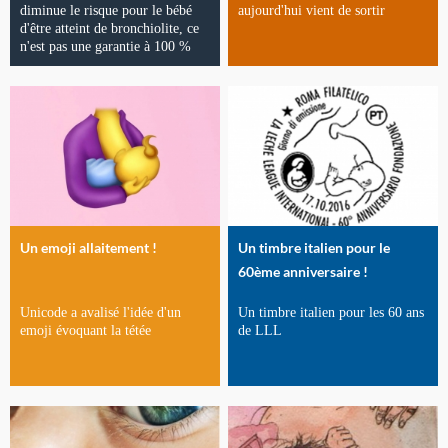
diminue le risque pour le bébé
aujourd'hui vient de sortir
d'être atteint de bronchiolite, ce
n'est pas une garantie à 100 %
Un emoji allaitement !
Un timbre italien pour le
60ème anniversaire !
Unicode a avalisé l'idée d'un
Un timbre italien pour les 60 ans
emoji évoquant la tétée
de LLL