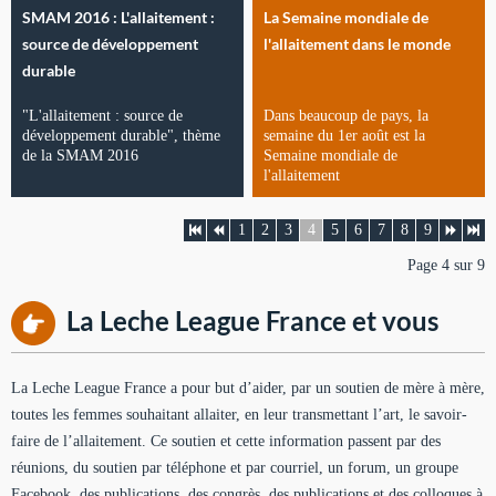
SMAM 2016 : L'allaitement :
La Semaine mondiale de
source de développement
l'allaitement dans le monde
durable
"L'allaitement : source de
Dans beaucoup de pays, la
développement durable", thème
semaine du 1er août est la
de la SMAM 2016
Semaine mondiale de
l'allaitement
1
2
3
4
5
6
7
8
9
Page 4 sur 9
La Leche League France et vous
La Leche League France a pour but d’aider, par un soutien de mère à mère,
toutes les femmes souhaitant allaiter, en leur transmettant l’art, le savoir-
faire de l’allaitement. Ce soutien et cette information passent par des
réunions, du soutien par téléphone et par courriel, un forum, un groupe
Facebook, des publications, des congrès, des publications et des colloques à