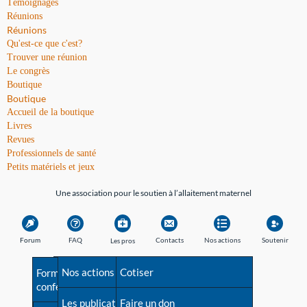
Témoignages
Réunions
Réunions
Qu'est-ce que c'est?
Trouver une réunion
Le congrès
Boutique
Boutique
Accueil de la boutique
Livres
Revues
Professionnels de santé
Petits matériels et jeux
Une association pour le soutien à l’allaitement maternel
Forum
FAQ
Contacts
Nos actions
Soutenir
Les pros
Avant la naissance
Nos actions
Besoin d'aide?
Cotiser
Formations et
conférences
Les débuts
Les publications
Répertoire de tous les
Faire un don