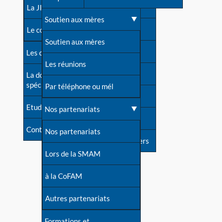
contacts
La JIA
Une difficulté d'allaitement ?
Soutien aux mères
Contact presse
Le congrès
Cas particuliers
Soutien aux mères
Dossier de presse
Les dossiers de l'allaitement
Mythes et vérités
Les réunions
Soutenir LLL
La documentation
spécialisée
Devenir animatrice ?
Par téléphone ou mél
Livre d'or
Etudes récentes
Une question sur le site
Nos partenariats
Forum
Contact
Nos partenariats
S'inscrire à nos newsletters
Lors de la SMAM
à la CoFAM
Autres partenariats
Formations et