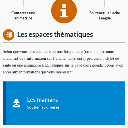
Contactez une
Soutenez La Leche
animatrice
League
Les espaces thématiques
Selon que vous êtes une mère ou une future mère (ou toute personne
cherchant de l’information sur l’allaitement), un(e) professionnel(le) de
santé ou une animatrice LLL, cliquez sur le pavé correspondant pour avoir
accès aux informations qui vous intéressent.
Soutien aux mères
Informations sur l'allaitement et le maternage, pour vous aider
Les mamans
à allaiter et vous informer : toutes les rubriques qui
concernent l'allaitement.
Soutien aux mères