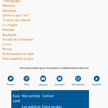
Témoignages
Réunions
Réunions
Qu'est-ce que c'est?
Trouver une réunion
Le congrès
Boutique
Boutique
Accueil de la boutique
Livres
Revues
Professionnels de santé
Petits matériels et jeux
Une association pour le soutien à l’allaitement maternel
Forum
FAQ
Contacts
Nos actions
Soutenir
Les pros
Avant la naissance
Nos actions
Besoin d'aide?
Cotiser
Formations et
conférences
Les débuts
Les publications
Répertoire de tous les
Faire un don