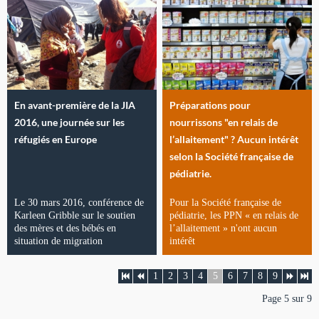
En avant-première de la JIA
Préparations pour
2016, une journée sur les
nourrissons "en relais de
réfugiés en Europe
l’allaitement" ? Aucun intérêt
selon la Société française de
pédiatrie.
Le 30 mars 2016, conférence de
Pour la Société française de
Karleen Gribble sur le soutien
pédiatrie, les PPN « en relais de
des mères et des bébés en
l’allaitement » n'ont aucun
situation de migration
intérêt
1
2
3
4
5
6
7
8
9
Page 5 sur 9