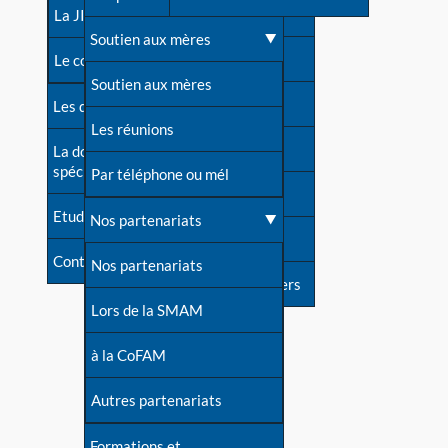
contacts
La JIA
Une difficulté d'allaitement ?
Soutien aux mères
Contact presse
Le congrès
Cas particuliers
Soutien aux mères
Dossier de presse
Les dossiers de l'allaitement
Mythes et vérités
Les réunions
Soutenir LLL
La documentation
spécialisée
Devenir animatrice ?
Par téléphone ou mél
Livre d'or
Etudes récentes
Une question sur le site
Nos partenariats
Forum
Contact
Nos partenariats
S'inscrire à nos newsletters
Lors de la SMAM
à la CoFAM
Autres partenariats
Formations et