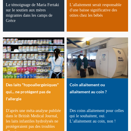
Le témoignage de Maria Fertaki
L'allaitement serait responsable
sur le soutien aux mères
d'une baisse significative des
migrantes dans les camps de
otites chez les bébés
Grèce
Des laits "hypoallergéniques"
Coin allaitement ou
qui... ne protègent pas de
allaitement au coin ?
l'allergie
D'après une méta-analyse publiée
Des coins allaitement pour celles
dans le British Medical Journal,
qui le souhaitent, oui.
les laits infantiles hydrolysés ne
L’allaitement au coin, non !
protègeraient pas des troubles