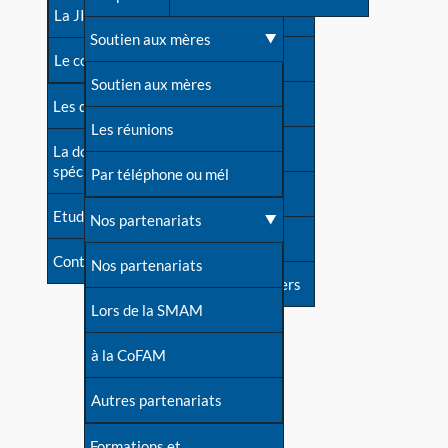
contacts
La JIA
Une difficulté d'allaitement ?
Soutien aux mères
Contact presse
Le congrès
Cas particuliers
Soutien aux mères
Dossier de presse
Les dossiers de l'allaitement
Mythes et vérités
Les réunions
Soutenir LLL
La documentation
spécialisée
Devenir animatrice ?
Par téléphone ou mél
Livre d'or
Etudes récentes
Une question sur le site
Nos partenariats
Forum
Contact
Nos partenariats
S'inscrire à nos newsletters
Lors de la SMAM
à la CoFAM
Autres partenariats
Formations et