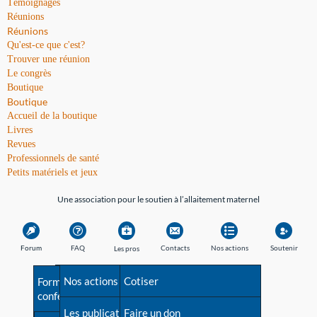
Témoignages
Réunions
Réunions
Qu'est-ce que c'est?
Trouver une réunion
Le congrès
Boutique
Boutique
Accueil de la boutique
Livres
Revues
Professionnels de santé
Petits matériels et jeux
Une association pour le soutien à l’allaitement maternel
Forum
FAQ
Contacts
Nos actions
Soutenir
Les pros
Avant la naissance
Nos actions
Besoin d'aide?
Cotiser
Formations et
conférences
Les débuts
Les publications
Répertoire de tous les
Faire un don