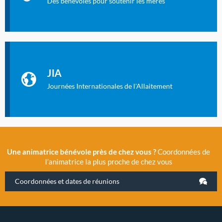
Des bénévoles pour soutenir les mères
Identifiant oublié ?
Mot de passe oublié ?
Les Journées Internationales de l'Allaitement
La Cité des Sciences et de l’Industrie a accueilli en novembre
JIA
2019 la 11e Journée Internationale de l’Allaitement, un
évènement exceptionnel organisé par LLL France.
Journées Internationales de l'Allaitement
Une animatrice bénévole près de chez vous ?
Coordonnées de
l’animatrice la plus proche de chez vous
Coordonnées et dates de réunions