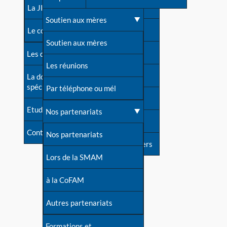
contacts
La JIA
Une difficulté d'allaitement ?
Soutien aux mères
Contact presse
Le congrès
Cas particuliers
Soutien aux mères
Dossier de presse
Les dossiers de l'allaitement
Mythes et vérités
Les réunions
Soutenir LLL
La documentation
spécialisée
Devenir animatrice ?
Par téléphone ou mél
Livre d'or
Etudes récentes
Une question sur le site
Nos partenariats
Forum
Contact
Nos partenariats
S'inscrire à nos newsletters
Lors de la SMAM
à la CoFAM
Autres partenariats
Formations et