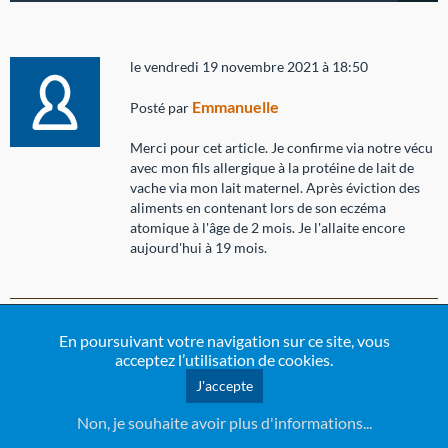
le vendredi 19 novembre 2021 à 18:50
Emmanuelle
Posté par
Merci pour cet article. Je confirme via notre vécu
avec mon fils allergique à la protéine de lait de
vache via mon lait maternel. Après éviction des
aliments en contenant lors de son eczéma
atomique à l'âge de 2 mois. Je l'allaite encore
aujourd'hui à 19 mois.
En poursuivant votre navigation sur ce site, vous
le dimanche 28 juillet 2019 à 18:26
acceptez l’utilisation de cookies.
J'accepte
Foudi
Posté par
Non, je souhaite avoir plus d'informations...
Merci