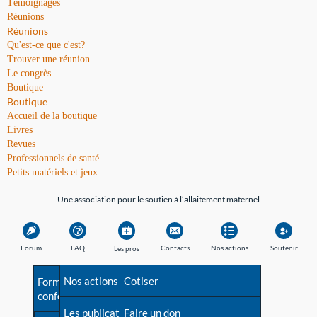
Témoignages
Réunions
Réunions
Qu'est-ce que c'est?
Trouver une réunion
Le congrès
Boutique
Boutique
Accueil de la boutique
Livres
Revues
Professionnels de santé
Petits matériels et jeux
Une association pour le soutien à l’allaitement maternel
Forum
FAQ
Contacts
Nos actions
Soutenir
Les pros
Avant la naissance
Nos actions
Besoin d'aide?
Cotiser
Formations et
conférences
Les débuts
Les publications
Répertoire de tous les
Faire un don