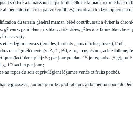
uant sa flore à la naissance à partir de celle de la maman), une baisse d
e alimentation (sucrée, pauvre en fibres) favorisant le développement de
ification du terrain général maman-bébé contribuerait à éviter la chron
s, gâteaux, pain blanc, riz blanc, friandises, pâtes à la farine blanche et
 fruits secs) ;
 et les légumineuses (lentilles, haricots , pois chiches, fèves), l’ail ;
es en oligo-éléments (vitA, C, B6, zinc, magnésium, acide folique, fer, s
tiques (lactibiane pileje 5g par jour pendant 15 jours, puis 2,5 g/j, ou 
1 g, 1/2 sachet par jour ;
es au repas du soir et privilégiant légumes variés et fruits pochés.
haine grossesse, surtout pour les probiotiques à donner au cours du 9èm