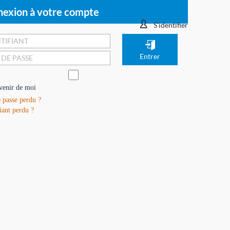
exion à votre compte
S'identifier
venir de moi
 passe perdu ?
iant perdu ?