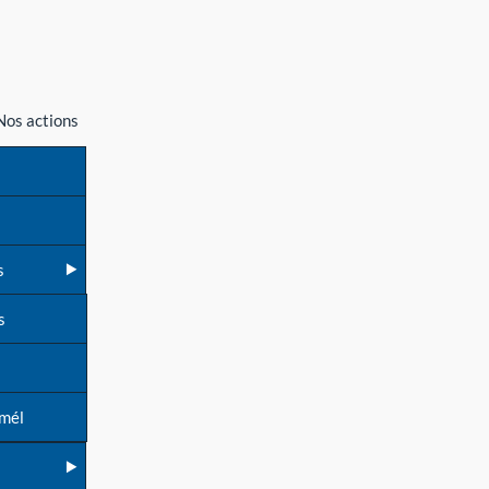
Nos actions
s
s
 mél