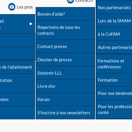
Contacts
Les pros
Nos partenariats
Besoin d'aide?
Lors de la SMAM
et
s
Répertoire de tous les
contacts
à la CoFAM
Contact presse
Autres partenari
Dossier de presse
Formations et
conférences
 de l'allaitement
Soutenir LLL
Formation
tation
Livre d'or
Pour nos bénévol
entes
Forum
Pour les professi
santé
S'inscrire à nos newsletters