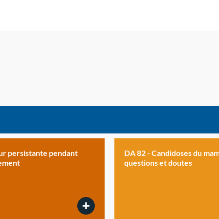
r persistante pendant
DA 82 - Candidoses du mam
itement
questions et doutes