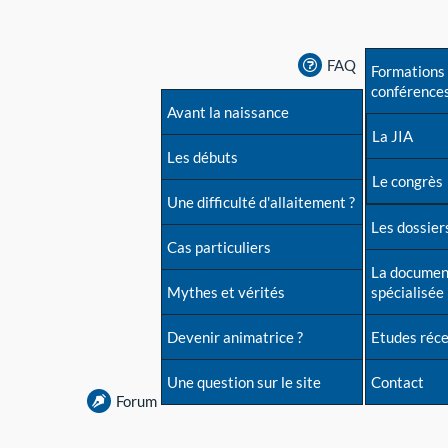
FAQ
Formations 
conférence
Avant la naissance
La JIA
Les débuts
Le congrès
Une difficulté d'allaitement ?
Les dossiers
Cas particuliers
La documen
Mythes et vérités
spécialisée
Devenir animatrice ?
Etudes réc
Une question sur le site
Contact
Forum