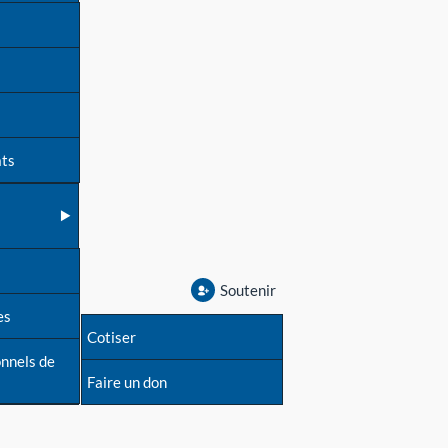
ats
Soutenir
es
Cotiser
onnels de
Faire un don