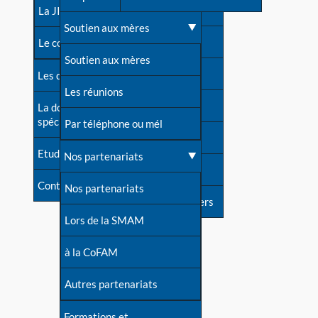
contacts
La JIA
Une difficulté d'allaitement ?
Soutien aux mères
Contact presse
Le congrès
Cas particuliers
Soutien aux mères
Dossier de presse
Les dossiers de l'allaitement
Mythes et vérités
Les réunions
Soutenir LLL
La documentation
spécialisée
Devenir animatrice ?
Par téléphone ou mél
Livre d'or
Etudes récentes
Une question sur le site
Nos partenariats
Forum
Contact
Nos partenariats
S'inscrire à nos newsletters
Lors de la SMAM
à la CoFAM
Autres partenariats
Formations et