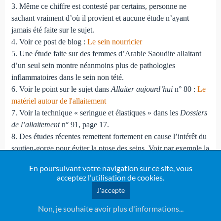
3. Même ce chiffre est contesté par certains, personne ne
sachant vraiment d’où il provient et aucune étude n’ayant
jamais été faite sur le sujet.
4. Voir ce post de blog :
Le sein nourricier
5. Une étude faite sur des femmes d’Arabie Saoudite allaitant
d’un seul sein montre néanmoins plus de pathologies
inflammatoires dans le sein non tété.
6. Voir le point sur le sujet dans
Allaiter aujourd’hui
n° 80 :
Le
matériel autour de l'allaitement
7. Voir la technique « seringue et élastiques » dans les
Dossiers
de l’allaitement
n° 91, page 17.
8. Des études récentes remettent fortement en cause l’intérêt du
soutien-gorge pour éviter la ptose des seins. Voir par exemple la
thèse de Laetitia Pierrot,
Évolution du sein après l’arrêt du port
En poursuivant votre navigation sur ce site, vous
du soutien-gorge : étude préliminaire longitudinale sur 33
acceptez l’utilisation de cookies.
sportives volontaires
(2003).
J'accepte
9. Pour plus de détails, voir l'article des
Dossiers de
l'allaitement
sur
les pathologies mammaires pendant la
Non, je souhaite avoir plus d'informations...
grossesse et la lactation
.