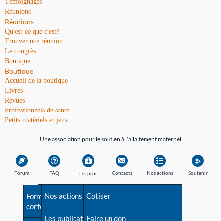
Témoignages
Réunions
Réunions
Qu'est-ce que c'est?
Trouver une réunion
Le congrès
Boutique
Boutique
Accueil de la boutique
Livres
Revues
Professionnels de santé
Petits matériels et jeux
Une association pour le soutien à l’allaitement maternel
Forum
FAQ
Contacts
Nos actions
Soutenir
Les pros
Avant la naissance
Nos actions
Besoin d'aide?
Cotiser
Formations et
conférences
Les débuts
Les publications
Répertoire de tous les
Faire un don