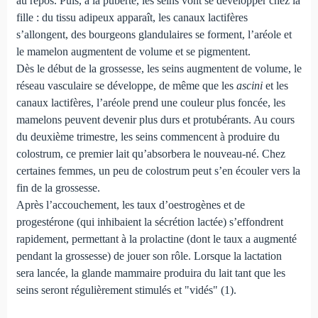
au repos. Puis, à la puberté, les seins vont se développer chez la
fille : du tissu adipeux apparaît, les canaux lactifères
s’allongent, des bourgeons glandulaires se forment, l’aréole et
le mamelon augmentent de volume et se pigmentent.
Dès le début de la grossesse, les seins augmentent de volume, le
réseau vasculaire se développe, de même que les
ascini
et les
canaux lactifères, l’aréole prend une couleur plus foncée, les
mamelons peuvent devenir plus durs et protubérants. Au cours
du deuxième trimestre, les seins commencent à produire du
colostrum, ce premier lait qu’absorbera le nouveau-né. Chez
certaines femmes, un peu de colostrum peut s’en écouler vers la
fin de la grossesse.
Après l’accouchement, les taux d’oestrogènes et de
progestérone (qui inhibaient la sécrétion lactée) s’effondrent
rapidement, permettant à la prolactine (dont le taux a augmenté
pendant la grossesse) de jouer son rôle. Lorsque la lactation
sera lancée, la glande mammaire produira du lait tant que les
seins seront régulièrement stimulés et "vidés" (1).