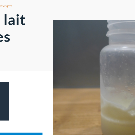
nvoyer
lait
es