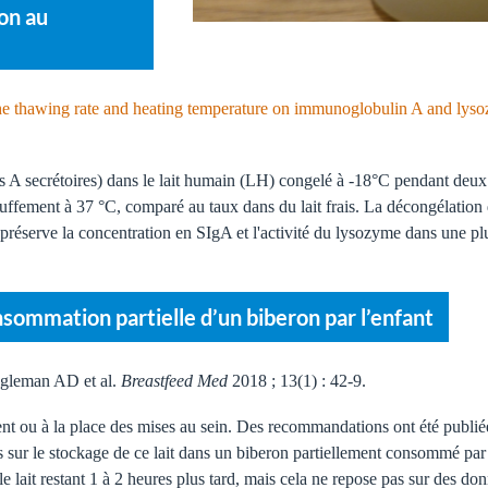
ion au
he thawing rate and heating temperature on immunoglobulin A and lysoz
 A secrétoires) dans le lait humain (LH) congelé à -18°C pendant deux 
uffement à 37 °C, comparé au taux dans du lait frais. La décongélation d
réserve la concentration en SIgA et l'activité du lysozyme dans une 
nsommation partielle d’un biberon par l’enfant
ogleman AD et al.
Breastfeed Med
2018 ; 13(1) : 42-9.
ent ou à la place des mises au sein. Des recommandations ont été publiée
s sur le stockage de ce lait dans un biberon partiellement consommé par 
 lait restant 1 à 2 heures plus tard, mais cela ne repose pas sur des don