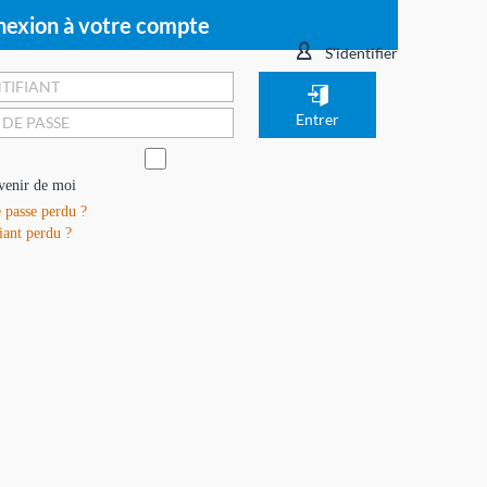
exion à votre compte
S'identifier
venir de moi
 passe perdu ?
iant perdu ?