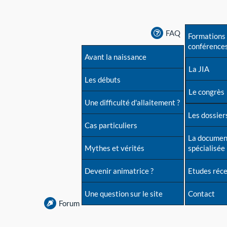
FAQ
Formations 
conférence
Avant la naissance
La JIA
Les débuts
Le congrès
Une difficulté d'allaitement ?
Les dossiers
Cas particuliers
La documen
Mythes et vérités
spécialisée
Devenir animatrice ?
Etudes réc
Une question sur le site
Contact
Forum