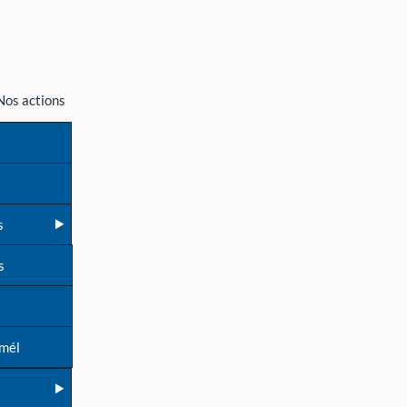
Nos actions
s
s
 mél