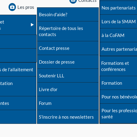
Contacts
Les pros
Nos partenariats
Besoin d'aide?
Lors de la SMAM
et
s
Répertoire de tous les
contacts
à la CoFAM
Contact presse
Autres partenari
Dossier de presse
Formations et
conférences
 de l'allaitement
Soutenir LLL
Formation
tation
Livre d'or
Pour nos bénévol
entes
Forum
Pour les professi
santé
S'inscrire à nos newsletters