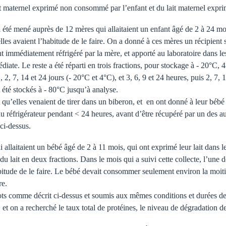
lait maternel exprimé non consommé par l’enfant et du lait maternel exp
 été mené auprès de 12 mères qui allaitaient un enfant âgé de 2 à 24 moi
lles avaient l’habitude de le faire. On a donné à ces mères un récipient st
 immédiatement réfrigéré par la mère, et apporté au laboratoire dans le
diate. Le reste a été réparti en trois fractions, pour stockage à - 20°C, 
, 7, 14 et 24 jours (- 20°C et 4°C), et 3, 6, 9 et 24 heures, puis 2, 7, 
t été stockés à - 80°C jusqu’à analyse.
qu’elles venaient de tirer dans un biberon, et en ont donné à leur bébé 2
u réfrigérateur pendant < 24 heures, avant d’être récupéré par un des a
 ci-dessus.
allaitaient un bébé âgé de 2 à 11 mois, qui ont exprimé leur lait dans l
du lait en deux fractions. Dans le mois qui a suivi cette collecte, l’une de
itude de le faire. Le bébé devait consommer seulement environ la moitié
re.
quots comme décrit ci-dessus et soumis aux mêmes conditions et durées de
 et on a recherché le taux total de protéines, le niveau de dégradation d