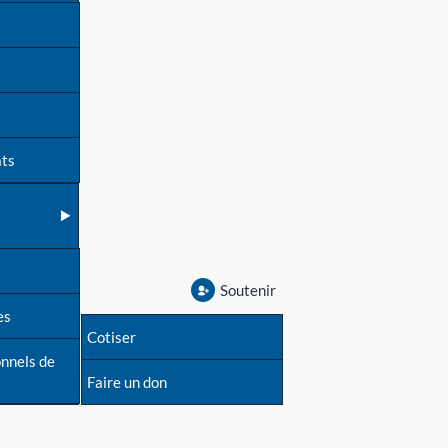
ats
Soutenir
es
Cotiser
onnels de
Faire un don