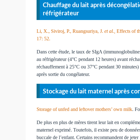
Chauffage du lait après décongélat
réfrigérateur
Li, X., Siviroj, P., Ruangsuriya, J.
et al.,
Effects of t
17: 52.
Dans cette étude, le taux de SIgA (immunoglobulines
au réfrigérateur (4°C pendant 12 heures) avant récha
réchauffement à 25°C ou 37°C pendant 30 minutes) p
après sortie du congélateur.
Stockage du lait maternel après co
Storage of unfed and leftover mothers’ own milk
. F
De plus en plus de mères tirent leur lait en complém
maternel exprimé. Toutefois, il existe peu de donnée
buccale de l’enfant. Certains recommandent de jeter le