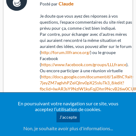
Claude
Posté par
Je doute que vous ayez des réponses à vos
questions, l'espace commentaires du site n'est pas
prévu pour ça, comme c'est bien indiqué.
Par contre, pour échanger avec d'autres mères
qui auraient rencontré la même situation et
auraient des idées, vous pouvez aller sur le forum
(
http://forum.lllfrance.org/
) ou le groupe
Facebook
(
https://www.facebook.com/groups/LLLfrance
).
Ou encore participer à une réunion virtuelle
(
https://docs.google.com/document/d/1ai8hC9ait-
7jeyZM7agIvhPZeiQInv0pX25sIuTk3_8/edit?
fbclid=IwAR3sY9NzlW1kyFqjDhn9NcvB26w0CUI
C1hp6OIUvUaP6JksiOkYLX3dGo
).
En poursuivant votre navigation sur ce site, vous
acceptez l’utilisation de cookies.
J'accepte
le lundi 31 août 2020 à 13:38
Non, je souhaite avoir plus d'informations...