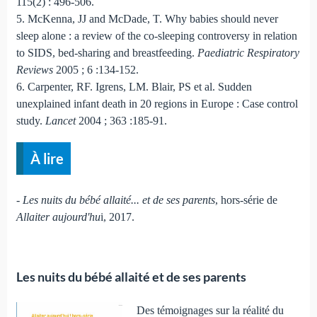
115(2) : 496-506.
5. McKenna, JJ and McDade, T. Why babies should never
sleep alone : a review of the co-sleeping controversy in relation
to SIDS, bed-sharing and breastfeeding.
Paediatric Respiratory
Reviews
2005 ; 6 :134-152.
6. Carpenter, RF. Igrens, LM. Blair, PS et al. Sudden
unexplained infant death in 20 regions in Europe : Case control
study.
Lancet
2004 ; 363 :185-91.
À lire
-
Les nuits du bébé allaité... et de ses parents
, hors-série de
Allaiter aujourd'hu
i, 2017.
Les nuits du bébé allaité et de ses parents
Des témoignages sur la réalité du