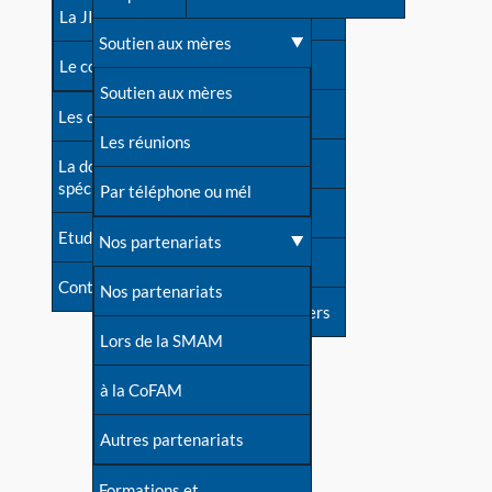
contacts
La JIA
Une difficulté d'allaitement ?
Soutien aux mères
Contact presse
Le congrès
Cas particuliers
Soutien aux mères
Dossier de presse
Les dossiers de l'allaitement
Mythes et vérités
Les réunions
Soutenir LLL
La documentation
spécialisée
Devenir animatrice ?
Par téléphone ou mél
Livre d'or
Etudes récentes
Une question sur le site
Nos partenariats
Forum
Contact
Nos partenariats
S'inscrire à nos newsletters
Lors de la SMAM
à la CoFAM
Autres partenariats
Formations et