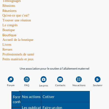
Témoignages
Réunions
Réunions
Qu'est-ce que c'est?
Trouver une réunion
Le congrès
Boutique
Boutique
Accueil de la boutique
Livres
Revues
Professionnels de santé
Petits matériels et jeux
Une association pour le soutien à l’allaitement maternel
Forum
FAQ
Contacts
Nos actions
Soutenir
Les pros
Avant la naissance
Nos actions
Besoin d'aide?
Cotiser
Formations et
conférences
Les débuts
Les publications
Répertoire de tous les
Faire un don