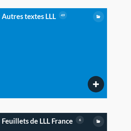
Autres textes LLL
49
Feuillets de LLL France
6