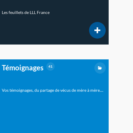
Les feuillets de LLL France
Témoignages
41
Vos témoignages, du partage de vécus de mère à mère....