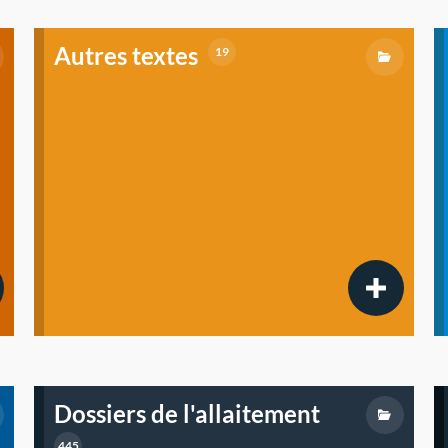
Autres textes
19
Dossiers de l'allaitement
445