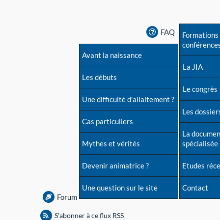
FAQ
Formations 
conférence
Avant la naissance
La JIA
Les débuts
Le congrès
Une difficulté d'allaitement ?
Les dossiers
Cas particuliers
La documen
Mythes et vérités
spécialisée
Devenir animatrice ?
Etudes réc
Une question sur le site
Contact
Forum
S'abonner à ce flux RSS