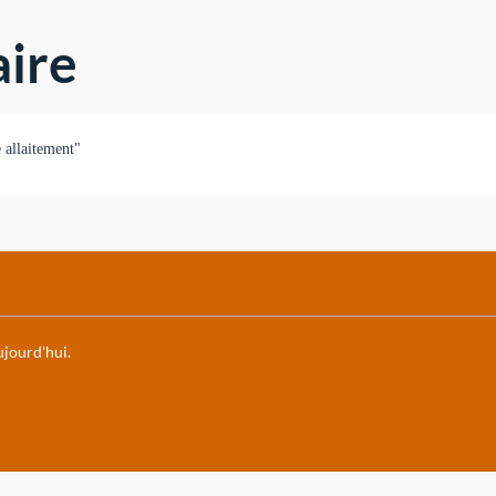
ire
e allaitement"
aujourd'hui.