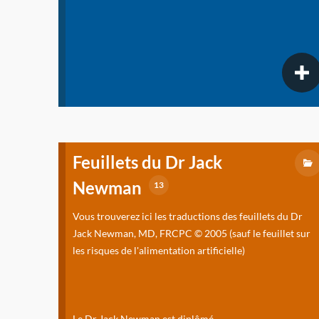
Feuillets du Dr Jack
Newman
13
Vous trouverez ici les traductions des feuillets du Dr
Jack Newman, MD, FRCPC © 2005 (sauf le feuillet sur
les risques de l'alimentation artificielle)
Le Dr Jack Newman est diplômé...