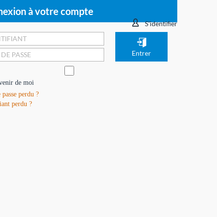
exion à votre compte
S'identifier
venir de moi
 passe perdu ?
iant perdu ?