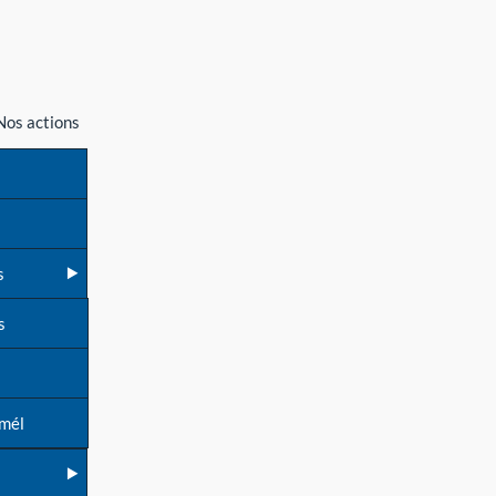
Nos actions
s
s
 mél