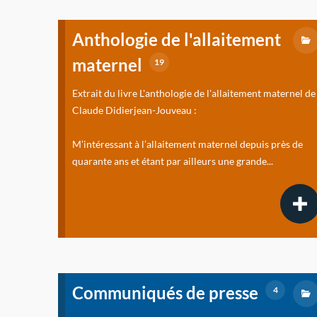
Anthologie de l'allaitement
maternel
19
Extrait du livre L'anthologie de l'allaitement maternel de
Claude Didierjean-Jouveau :
M’intéressant à l’allaitement maternel depuis près de
quarante ans et étant par ailleurs une grande...
Communiqués de presse
4