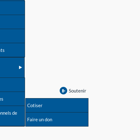
ats
Soutenir
es
Cotiser
onnels de
Faire un don