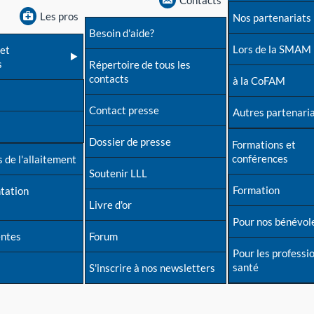
Contacts
Les pros
Nos partenariats
Besoin d'aide?
Lors de la SMAM
et
s
Répertoire de tous les
contacts
à la CoFAM
Contact presse
Autres partenari
Dossier de presse
Formations et
conférences
 de l'allaitement
Soutenir LLL
Formation
tation
Livre d'or
Pour nos bénévol
entes
Forum
Pour les professi
santé
S'inscrire à nos newsletters