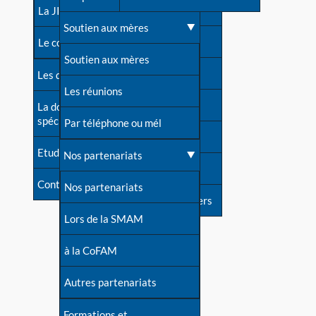
contacts
La JIA
Une difficulté d'allaitement ?
Soutien aux mères
Contact presse
Le congrès
Cas particuliers
Soutien aux mères
Dossier de presse
Les dossiers de l'allaitement
Mythes et vérités
Les réunions
Soutenir LLL
La documentation
spécialisée
Devenir animatrice ?
Par téléphone ou mél
Livre d'or
Etudes récentes
Une question sur le site
Nos partenariats
Forum
Contact
Nos partenariats
S'inscrire à nos newsletters
Lors de la SMAM
à la CoFAM
Autres partenariats
Formations et