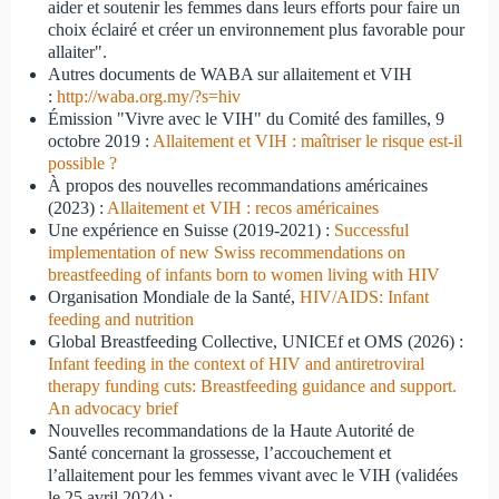
aider et soutenir les femmes dans leurs efforts pour faire un
choix éclairé et créer un environnement plus favorable pour
allaiter".
Autres documents de WABA sur allaitement et VIH
:
http://waba.org.my/?s=hiv
Émission "Vivre avec le VIH" du Comité des familles, 9
octobre 2019 :
Allaitement et VIH : maîtriser le risque est-il
possible ?
À propos des nouvelles recommandations américaines
(2023) :
Allaitement et VIH : recos américaines
Une expérience en Suisse (2019-2021) :
Successful
implementation of new Swiss recommendations on
breastfeeding of infants born to women living with HIV
Organisation Mondiale de la Santé,
HIV/AIDS: Infant
feeding and nutrition
Global Breastfeeding Collective, UNICEf et OMS (2026) :
Infant feeding in the context of HIV and antiretroviral
therapy funding cuts: Breastfeeding guidance and support.
An advocacy brief
Nouvelles recommandations de la Haute Autorité de
Santé concernant la grossesse, l’accouchement et
l’allaitement pour les femmes vivant avec le VIH (validées
le 25 avril 2024) :