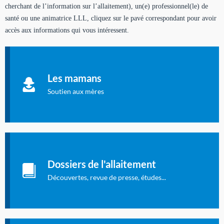
cherchant de l’information sur l’allaitement), un(e) professionnel(le) de
santé ou une animatrice LLL, cliquez sur le pavé correspondant pour avoir
accès aux informations qui vous intéressent.
Soutien aux mères
Informations sur l'allaitement et le maternage, pour vous aider
Les mamans
à allaiter et vous informer : toutes les rubriques qui
concernent l'allaitement.
Soutien aux mères
Les dossiers de l'allaitement
Publication en langue française qui fait le point sur les
Dossiers de l'allaitement
dernières études sur l'allaitement publiées dans la presse
internationale.
Découvertes, revue de presse, études...