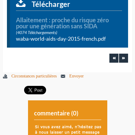
Télécharger
Allaitement : proche du risque zéro
pour une génération sans SIDA
(4074 Téléchargements)
waba-world-aids-day-2015-french.pdf
Circonstances particulières
Envoyer
commentaire (
0
)