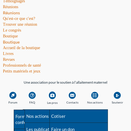
Témoignages
Réunions
Réunions
Qu'est-ce que c'est?
Trouver une réunion
Le congrès
Boutique
Boutique
Accueil de la boutique
Livres
Revues
Professionnels de santé
Petits matériels et jeux
Une association pour le soutien à l’allaitement maternel
Forum
FAQ
Contacts
Nos actions
Soutenir
Les pros
Avant la naissance
Nos actions
Besoin d'aide?
Cotiser
Formations et
conférences
Les débuts
Les publications
Répertoire de tous les
Faire un don