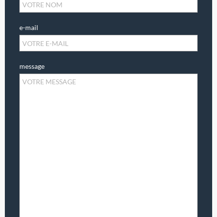
e-mail
message