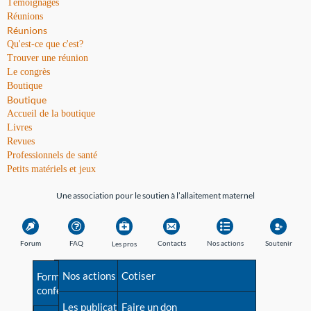
Témoignages
Réunions
Réunions
Qu'est-ce que c'est?
Trouver une réunion
Le congrès
Boutique
Boutique
Accueil de la boutique
Livres
Revues
Professionnels de santé
Petits matériels et jeux
Une association pour le soutien à l’allaitement maternel
Forum
FAQ
Contacts
Nos actions
Soutenir
Les pros
Avant la naissance
Nos actions
Besoin d'aide?
Cotiser
Formations et
conférences
Les débuts
Les publications
Répertoire de tous les
Faire un don