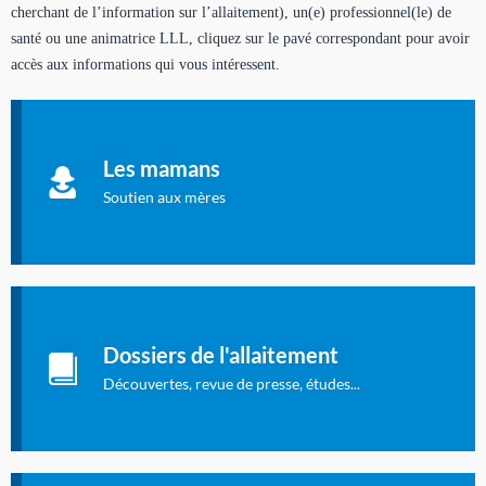
cherchant de l’information sur l’allaitement), un(e) professionnel(le) de
santé ou une animatrice LLL, cliquez sur le pavé correspondant pour avoir
accès aux informations qui vous intéressent.
Soutien aux mères
Informations sur l'allaitement et le maternage, pour vous aider
Les mamans
à allaiter et vous informer : toutes les rubriques qui
concernent l'allaitement.
Soutien aux mères
Les dossiers de l'allaitement
Publication en langue française qui fait le point sur les
Dossiers de l'allaitement
dernières études sur l'allaitement publiées dans la presse
internationale.
Découvertes, revue de presse, études...