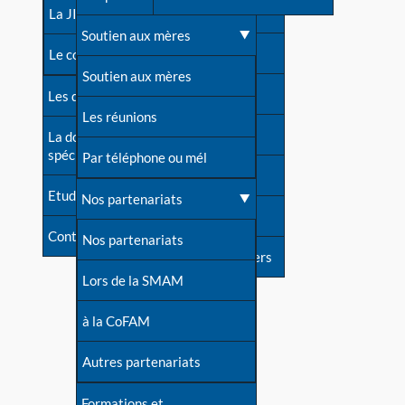
contacts
La JIA
Une difficulté d'allaitement ?
Soutien aux mères
Contact presse
Le congrès
Cas particuliers
Soutien aux mères
Dossier de presse
Les dossiers de l'allaitement
Mythes et vérités
Les réunions
Soutenir LLL
La documentation
spécialisée
Devenir animatrice ?
Par téléphone ou mél
Livre d'or
Etudes récentes
Une question sur le site
Nos partenariats
Forum
Contact
Nos partenariats
S'inscrire à nos newsletters
Lors de la SMAM
à la CoFAM
Autres partenariats
Formations et