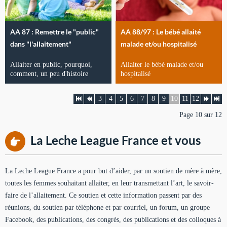
AA 87 : Remettre le "public"
AA 88/97 : Le bébé allaité
dans "l'allaitement"
malade et/ou hospitalisé
Allaiter en public, pourquoi,
Allaiter le bébé malade et/ou
comment, un peu d'histoire
hospitalisé
3
4
5
6
7
8
9
10
11
12
Page 10 sur 12
La Leche League France et vous
La Leche League France a pour but d’aider, par un soutien de mère à mère,
toutes les femmes souhaitant allaiter, en leur transmettant l’art, le savoir-
faire de l’allaitement. Ce soutien et cette information passent par des
réunions, du soutien par téléphone et par courriel, un forum, un groupe
Facebook, des publications, des congrès, des publications et des colloques à