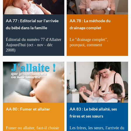
AA 77 : Editorial sur l'arrivée
AA 78 : La méthode du
du bébé dans la famille
drainage complet
Éditorial du numéro 77 d'Allaiter
Le "drainage complet",
Aujourd'hui (oct - nov - déc
pourquoi, comment
2008)
AA 80 : Fumer et allaiter
AA 83 : Le bébé allaité, ses
frères et ses sœurs
Fumer ou allaiter, faut-il choisir
Les frères, les sœurs, l'arrivée du