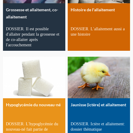
Grossesse et allaitement, co-
Histoire de l'allaitement
allaitement
DOSSIER. Il est possible
DOSSIER. L'allaitement aussi a
d'allaiter pendant la grossesse et
une histoire
de co-allaiter après
l'accouchement
Hypoglycémie du nouveau-né
Jaunisse (ictère) et allaitement
DOSSIER. L'hypoglycémie du
DOSSIER. Ictère et allaitement:
nouveau-né fait partie de
dossier thématique