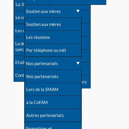
contacts
La JIA
Une difficulté d'allaitement ?
Soutien aux mères
Contact presse
Le congrès
Cas particuliers
Soutien aux mères
Dossier de presse
Les dossiers de l'allaitement
Mythes et vérités
Les réunions
Soutenir LLL
La documentation
spécialisée
Devenir animatrice ?
Par téléphone ou mél
Livre d'or
Etudes récentes
Une question sur le site
Nos partenariats
Forum
Contact
Nos partenariats
S'inscrire à nos newsletters
Lors de la SMAM
à la CoFAM
Autres partenariats
Formations et