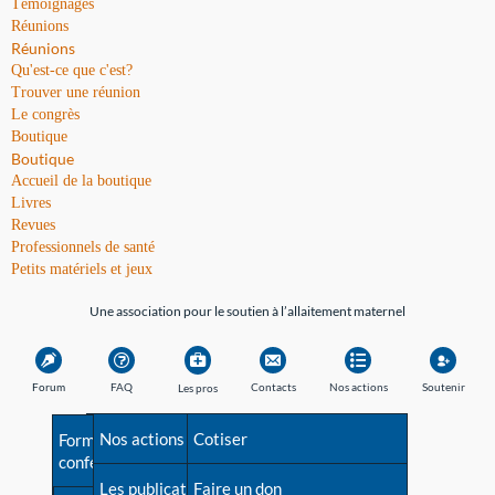
Témoignages
Réunions
Réunions
Qu'est-ce que c'est?
Trouver une réunion
Le congrès
Boutique
Boutique
Accueil de la boutique
Livres
Revues
Professionnels de santé
Petits matériels et jeux
Une association pour le soutien à l’allaitement maternel
Forum
FAQ
Contacts
Nos actions
Soutenir
Les pros
Avant la naissance
Nos actions
Besoin d'aide?
Cotiser
Formations et
conférences
Les débuts
Les publications
Répertoire de tous les
Faire un don