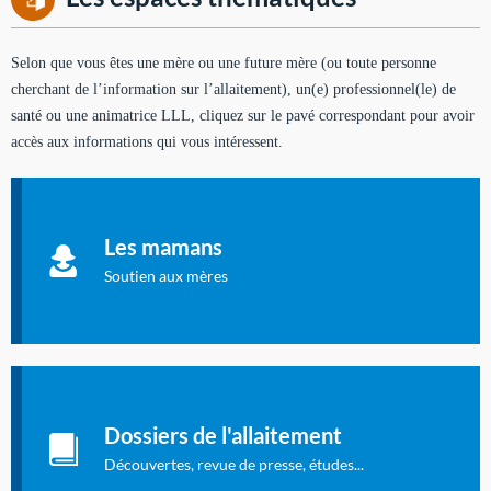
Selon que vous êtes une mère ou une future mère (ou toute personne
cherchant de l’information sur l’allaitement), un(e) professionnel(le) de
santé ou une animatrice LLL, cliquez sur le pavé correspondant pour avoir
accès aux informations qui vous intéressent.
Soutien aux mères
Informations sur l'allaitement et le maternage, pour vous aider
Les mamans
à allaiter et vous informer : toutes les rubriques qui
concernent l'allaitement.
Soutien aux mères
Les dossiers de l'allaitement
Publication en langue française qui fait le point sur les
Dossiers de l'allaitement
dernières études sur l'allaitement publiées dans la presse
internationale.
Découvertes, revue de presse, études...