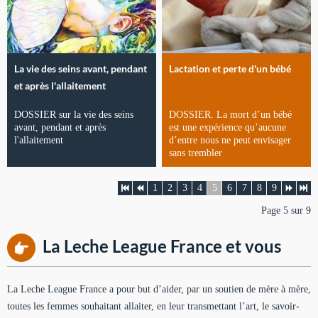
La vie des seins avant, pendant
Lactation et perte d'un bébé
et après l'allaitement
DOSSIER sur la vie des seins
DOSSIER. La mort d’un bébé
avant, pendant et après
est une expérience qu’aucune
l'allaitement
d’entre nous ne peut envisager
sans trembler
1
2
3
4
5
6
7
8
9
Page 5 sur 9
La Leche League France et vous
La Leche League France a pour but d’aider, par un soutien de mère à mère,
toutes les femmes souhaitant allaiter, en leur transmettant l’art, le savoir-