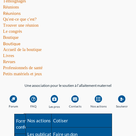
Témoignages
Réunions
Réunions
Qu'est-ce que c'est?
Trouver une réunion
Le congrès
Boutique
Boutique
Accueil de la boutique
Livres
Revues
Professionnels de santé
Petits matériels et jeux
Une association pour le soutien à l’allaitement maternel
Forum
FAQ
Contacts
Nos actions
Soutenir
Les pros
Avant la naissance
Nos actions
Besoin d'aide?
Cotiser
Formations et
conférences
Les débuts
Les publications
Répertoire de tous les
Faire un don