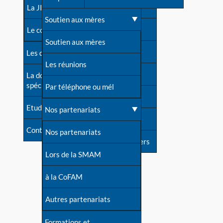
contacts
La JIA
Une difficulté d'allaitement ?
Soutien aux mères
Contact presse
Le congrès
Cas particuliers
Soutien aux mères
Dossier de presse
Les dossiers de l'allaitement
Mythes et vérités
Les réunions
Soutenir LLL
La documentation
spécialisée
Devenir animatrice ?
Par téléphone ou mél
Livre d'or
Etudes récentes
Une question sur le site
Nos partenariats
Forum
Contact
Nos partenariats
S'inscrire à nos newsletters
Lors de la SMAM
à la CoFAM
Autres partenariats
Formations et