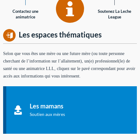
Contactez une
Soutenez La Leche
animatrice
League
Les espaces thématiques
Selon que vous êtes une mère ou une future mère (ou toute personne
cherchant de l’information sur l’allaitement), un(e) professionnel(le) de
santé ou une animatrice LLL, cliquez sur le pavé correspondant pour avoir
accès aux informations qui vous intéressent.
Soutien aux mères
Informations sur l'allaitement et le maternage, pour vous aider
Les mamans
à allaiter et vous informer : toutes les rubriques qui
concernent l'allaitement.
Soutien aux mères