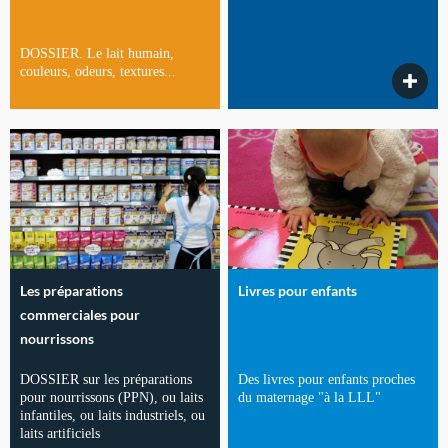
DOSSIER. Le lait humain,
couleurs, odeurs, textures...
Les préparations
Livres pour enfants
commerciales pour
nourrissons
DOSSIER sur les préparations
Des livres pour enfants proches
pour nourrissons (PPN), ou laits
du maternage "à la LLL"
infantiles, ou laits industriels, ou
laits artificiels