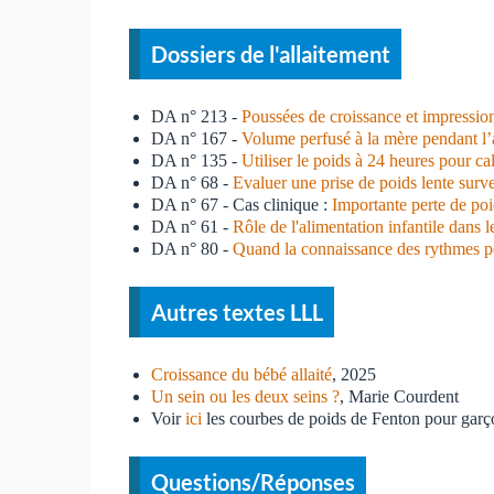
Dossiers de l'allaitement
DA n° 213 -
Poussées de croissance et impressio
DA n° 167 -
Volume perfusé à la mère pendant l’
DA n° 135 -
Utiliser le poids à 24 heures pour ca
DA n° 68 -
Evaluer une prise de poids lente surv
DA n° 67 - Cas clinique :
Importante perte de po
DA n° 61 -
Rôle de l'alimentation infantile dans l
DA n° 80 -
Quand la connaissance des rythmes pe
Autres textes LLL
Croissance du bébé allaité
, 2025
Un sein ou les deux seins ?
, Marie Courdent
Voir
ici
les courbes de poids de Fenton pour garço
Questions/Réponses