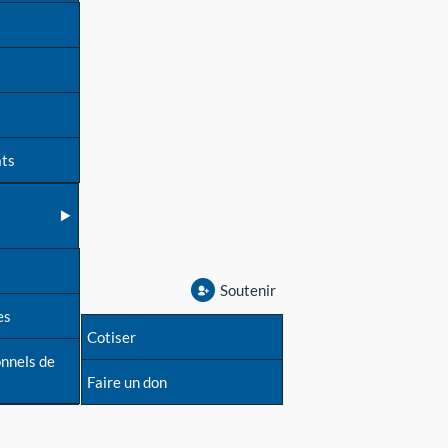
ats
Soutenir
es
Cotiser
onnels de
Faire un don