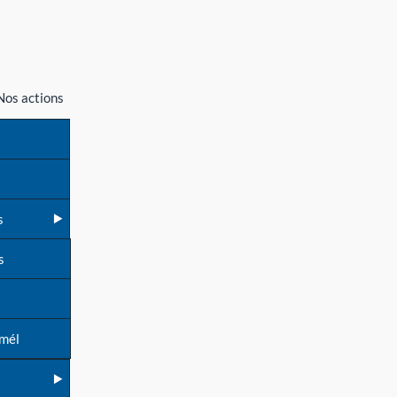
Nos actions
s
s
 mél