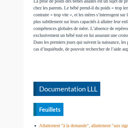
La prise de poids des bébés allaités est un sujet de 
chez les parents. Le bébé prend-il du poids « trop l
contraire « trop vite », et les mères s’interrogent sur l
plus subtilement sur leurs capacités à allaiter leur enf
compétences globales de mère. L’absence de repères dir
exclusivement un bébé tout en lui assurant une crois
Dans les premiers jours qui suivent la naissance, les 
cas d’inquiétude, de pouvoir rechercher de l’aide a
Documentation LLL
Feuillets
Allaitement "à la demande", allaitement "aux sign