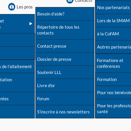
Contacts
Les pros
Nos partenariats
Besoin d'aide?
Lors de la SMAM
et
s
Répertoire de tous les
contacts
à la CoFAM
Contact presse
Autres partenari
Dossier de presse
Formations et
conférences
 de l'allaitement
Soutenir LLL
Formation
tation
Livre d'or
Pour nos bénévol
entes
Forum
Pour les professi
santé
S'inscrire à nos newsletters