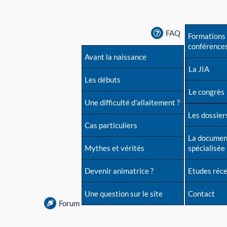
FAQ
Formations 
conférence
Avant la naissance
La JIA
Les débuts
Le congrès
Une difficulté d'allaitement ?
Les dossiers
Cas particuliers
La documen
Mythes et vérités
spécialisée
Devenir animatrice ?
Etudes réc
Une question sur le site
Contact
Forum