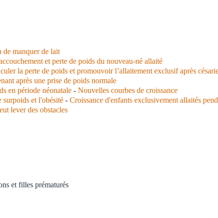
n de manquer de lait
accouchement et perte de poids du nouveau-né allaité
lculer la perte de poids et promouvoir l’allaitement exclusif après césar
enant après une prise de poids normale
ids en période néonatale
-
Nouvelles courbes de croissance
e surpoids et l'obésité
-
Croissance d'enfants exclusivement allaités pend
ut lever des obstacles
ns et filles prématurés