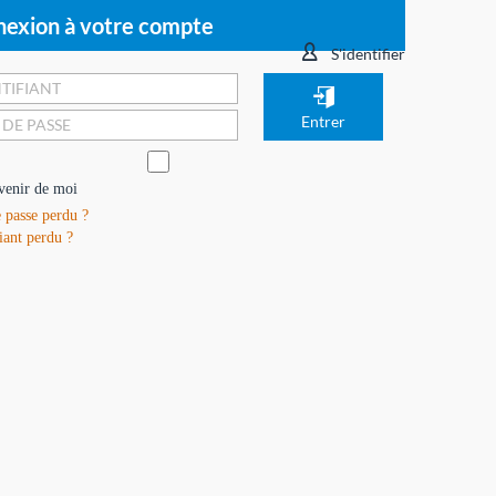
exion à votre compte
S'identifier
venir de moi
 passe perdu ?
iant perdu ?