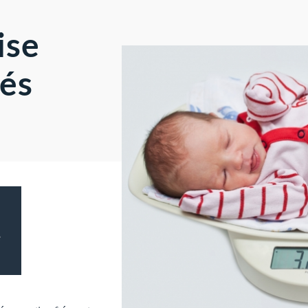
ise
bés
é